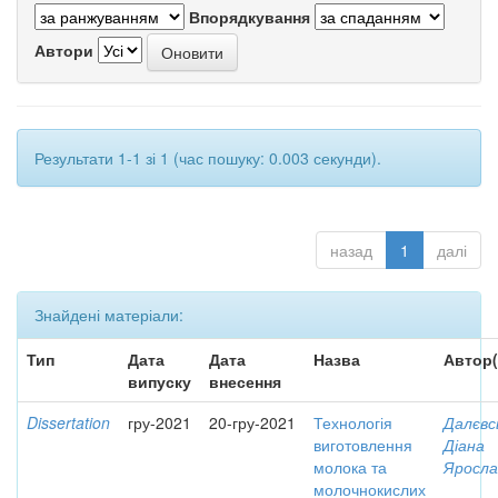
Впорядкування
Автори
Результати 1-1 зі 1 (час пошуку: 0.003 секунди).
назад
1
далі
Знайдені матеріали:
Тип
Дата
Дата
Назва
Автор(
випуску
внесення
Dissertation
гру-2021
20-гру-2021
Технологія
Далєвс
виготовлення
Діана
молока та
Яросла
молочнокислих