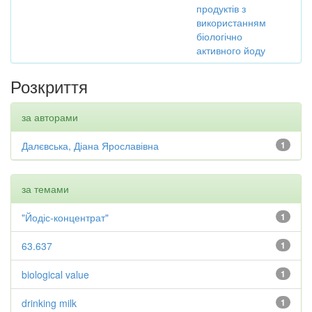
продуктів з
використанням
біологічно
активного йоду
Розкриття
за авторами
Далєвська, Діана Ярославівна
1
за темами
"Йодіс-концентрат"
1
63.637
1
biological value
1
drinking milk
1