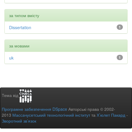
за типом вмісту
Dissertation
1
за мовами
uk
1
Тема від
Програмне забезпечення DSpace
Авторські права © 2002-
2013
Массачусетський технологічний інститут
та
Х’юлет Пакард
-
Зворотний зв’язок