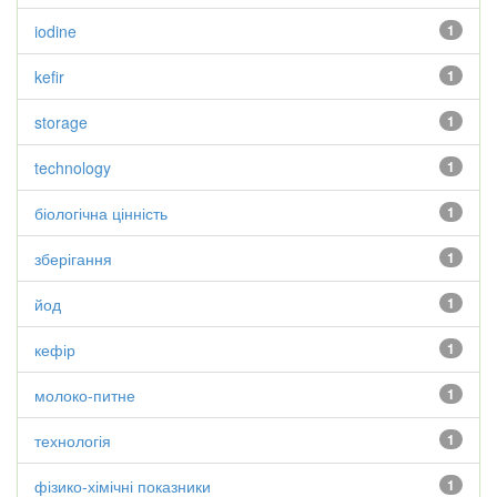
iodine
1
kefir
1
storage
1
technology
1
біологічна цінність
1
зберігання
1
йод
1
кефір
1
молоко-питне
1
технологія
1
фізико-хімічні показники
1