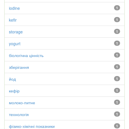
iodine
1
kefir
1
storage
1
yogurt
1
біологічна цінність
1
зберігання
1
йод
1
кефір
1
молоко-питне
1
технологія
1
фізико-хімічні показники
1