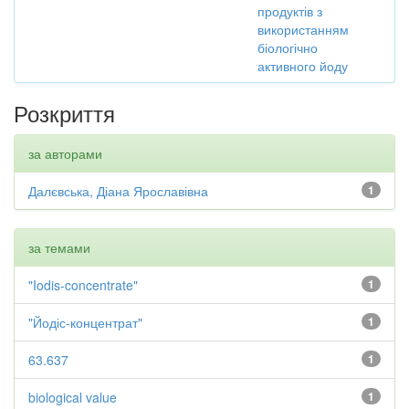
продуктів з
використанням
біологічно
активного йоду
Розкриття
за авторами
Далєвська, Діана Ярославівна
1
за темами
"Iodis-concentrate"
1
"Йодіс-концентрат"
1
63.637
1
biological value
1