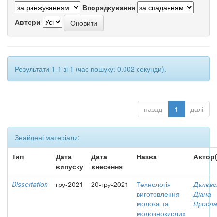
Впорядкування
Автори
Результати 1-1 зі 1 (час пошуку: 0.002 секунди).
назад
1
далі
Знайдені матеріали:
Тип
Дата
Дата
Назва
Автор(
випуску
внесення
Dissertation
гру-2021
20-гру-2021
Технологія
Далєвс
виготовлення
Діана
молока та
Яросла
молочнокислих