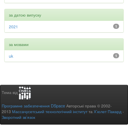
за датою випуску
2021
1
за мовами
uk
1
Тема від
Програмне забезпечення DSpace
Авторські права © 2002-
2013
Массачусетський технологічний інститут
та
Х’юлет Пакард
-
Зворотний зв’язок