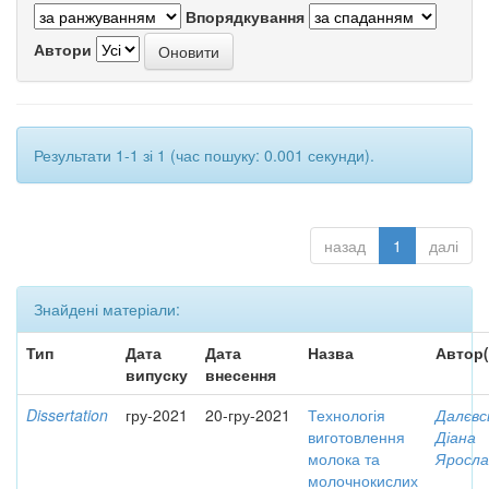
Впорядкування
Автори
Результати 1-1 зі 1 (час пошуку: 0.001 секунди).
назад
1
далі
Знайдені матеріали:
Тип
Дата
Дата
Назва
Автор(
випуску
внесення
Dissertation
гру-2021
20-гру-2021
Технологія
Далєвс
виготовлення
Діана
молока та
Яросла
молочнокислих