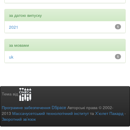
за датою випуску
2021
1
за мовами
uk
1
Тема від
Програмне забезпечення DSpace
Авторські права © 2002-
2013
Массачусетський технологічний інститут
та
Х’юлет Пакард
-
Зворотний зв’язок