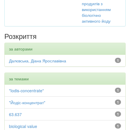
продуктів з
використанням
біологічно
активного йоду
Розкриття
за авторами
Далєвська, Діана Ярославівна
1
за темами
"Iodis-concentrate"
1
"Йодіс-концентрат"
1
63.637
1
biological value
1