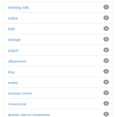
drinking milk
1
iodine
1
kefir
1
storage
1
yogurt
1
зберігання
1
йод
1
кефір
1
молоко-питне
1
технологія
1
фізико-хімічні показники
1