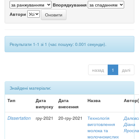
Впорядкування
Автори
Результати 1-1 зі 1 (час пошуку: 0.001 секунди).
назад
1
далі
Знайдені матеріали:
Тип
Дата
Дата
Назва
Автор(
випуску
внесення
Dissertation
гру-2021
20-гру-2021
Технологія
Далєвс
виготовлення
Діана
молока та
Яросла
молочнокислих