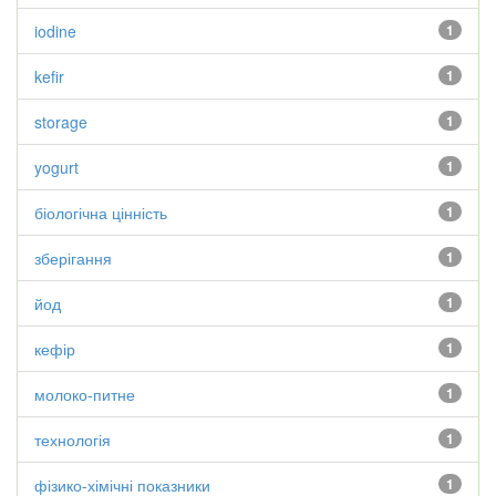
iodine
1
kefir
1
storage
1
yogurt
1
біологічна цінність
1
зберігання
1
йод
1
кефір
1
молоко-питне
1
технологія
1
фізико-хімічні показники
1