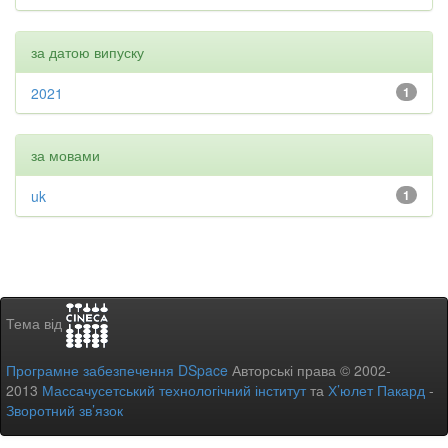
за датою випуску
2021
1
за мовами
uk
1
Тема від
Програмне забезпечення DSpace
Авторські права © 2002-
2013
Массачусетський технологічний інститут
та
Х’юлет Пакард
-
Зворотний зв’язок