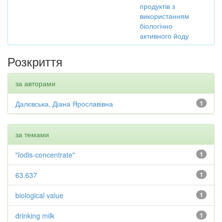
продуктів з
використанням
біологічно
активного йоду
Розкриття
за авторами
Далєвська, Діана Ярославівна
1
за темами
"Iodis-concentrate"
1
63.637
1
biological value
1
drinking milk
1