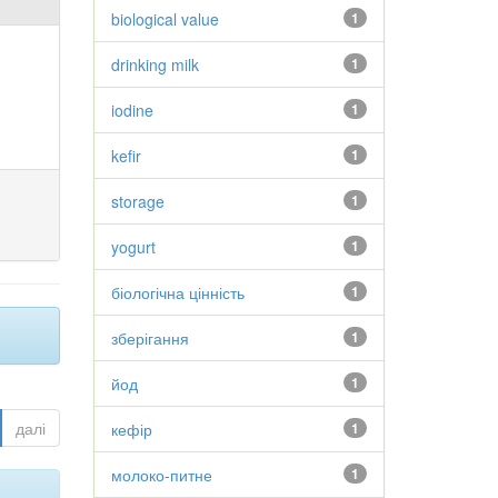
biological value
1
drinking milk
1
iodine
1
kefir
1
storage
1
yogurt
1
біологічна цінність
1
зберігання
1
йод
1
далі
кефір
1
молоко-питне
1