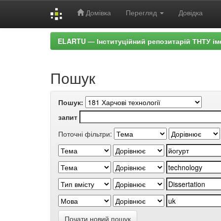
Домівка
Перегляд
Довідка
Skip
ELARTU — Інституційний репозитарій ТНТУ ім
navigation
Пошук
Пошук:
запит
Поточні фільтри:
Почати новий пошук