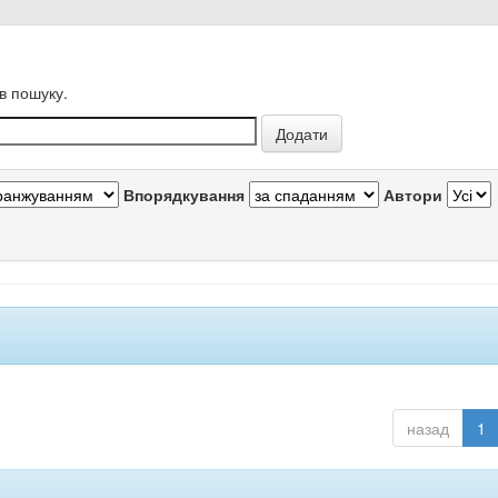
в пошуку.
Впорядкування
Автори
назад
1