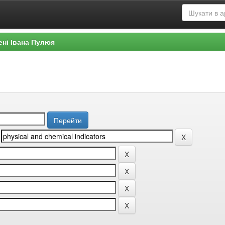
ені Івана Пулюя