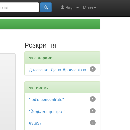
Вхід:
Мова
Розкриття
за авторами
Далєвська, Діана Ярославівна
1
за темами
"Iodis-concentrate"
1
"Йодіс-концентрат"
1
63.637
1