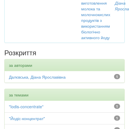
виготовлення
Діана
молока та
Яросла
молочнокислих
продуктів з
використанням
біологічно
активного йоду
Розкриття
за авторами
Далєвська, Діана Ярославівна
1
за темами
"Iodis-concentrate"
1
"Йодіс-концентрат"
1