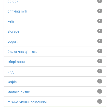
63.637
1
drinking milk
1
kefir
1
storage
1
yogurt
1
біологічна цінність
1
зберігання
1
йод
1
кефір
1
молоко-питне
1
фізико-хімічні показники
1