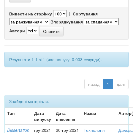
Вивести на сторінку
|
Сортування
Впорядкування
Автори
Результати 1-1 зі 1 (час пошуку: 0.003 секунди).
назад
1
далі
Знайдені матеріали:
Тип
Дата
Дата
Назва
Автор(
випуску
внесення
Dissertation
гру-2021
20-гру-2021
Технологія
Далєвс