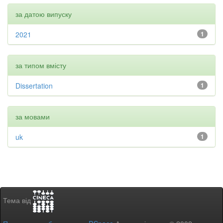
за датою випуску
2021
1
за типом вмісту
Dissertation
1
за мовами
uk
1
Тема від