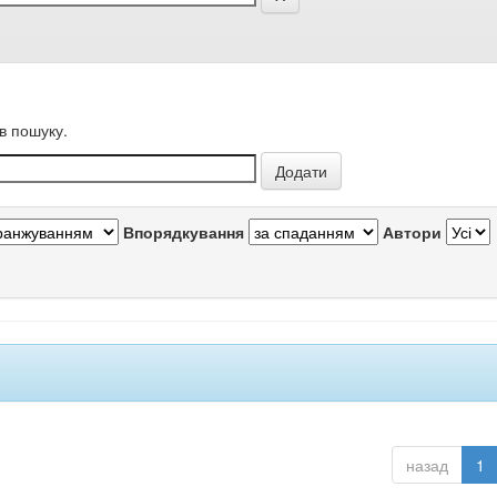
в пошуку.
Впорядкування
Автори
назад
1