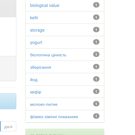
biological value
1
kefir
1
storage
1
yogurt
1
біологічна цінність
1
зберігання
1
йод
1
кефір
1
молоко-питне
1
фізико-хімічні показники
1
далі