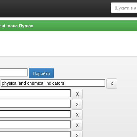
ені Івана Пулюя