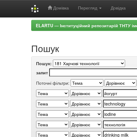
Домівка
Перегляд
Довідка
Skip
ELARTU — Інституційний репозитарій ТНТУ ім
navigation
Пошук
Пошук:
запит
Поточні фільтри: