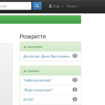
Вхід:
Мова
Розкриття
за авторами
Далєвська, Діана Ярославівна
1
за темами
"Iodis-concentrate"
1
"Йодіс-концентрат"
1
63.637
1