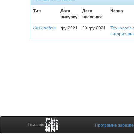
Тип
Дата
Дата
Назва
випуску
внесення
Dissertation
гру-2021
20-гру-2021
Технологія 
використанн
Тема від
Програмне забезп