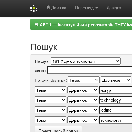
Домівка
Перегляд
Довідка
Skip
ELARTU — Інституційний репозитарій ТНТУ ім
navigation
Пошук
Пошук:
запит
Поточні фільтри:
Почати новий пошук