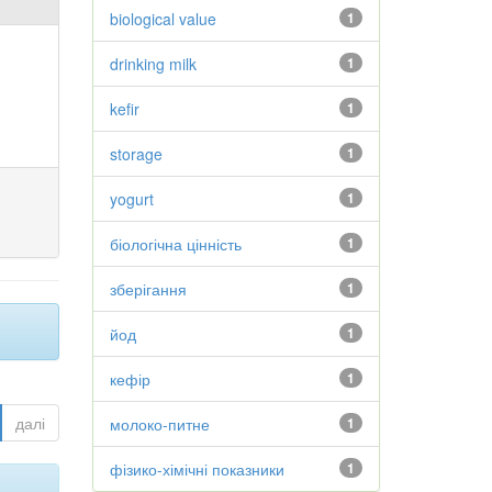
biological value
1
drinking milk
1
kefir
1
storage
1
yogurt
1
біологічна цінність
1
зберігання
1
йод
1
кефір
1
далі
молоко-питне
1
фізико-хімічні показники
1