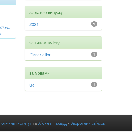
за датою випуску
2021
1
 Діана
а
за типом вмісту
Dissertation
1
за мовами
uk
1
огічний інститут
та
Х’юлет Пакард
-
Зворотний зв’язок