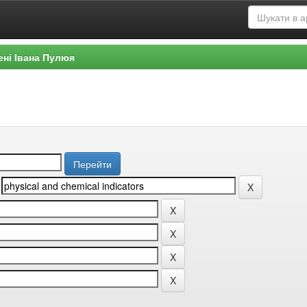
ені Івана Пулюя