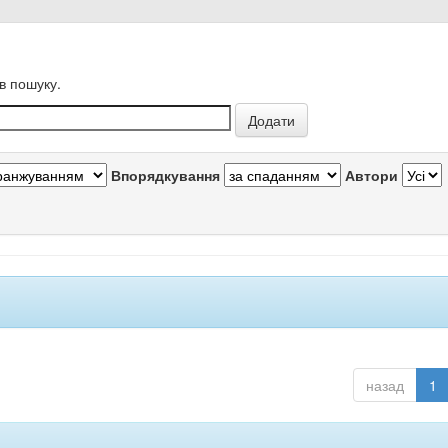
в пошуку.
Впорядкування
Автори
назад
1