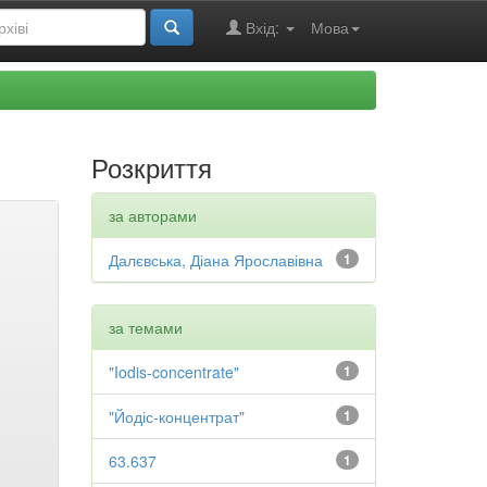
Вхід:
Мова
Розкриття
за авторами
Далєвська, Діана Ярославівна
1
за темами
"Iodis-concentrate"
1
"Йодіс-концентрат"
1
63.637
1