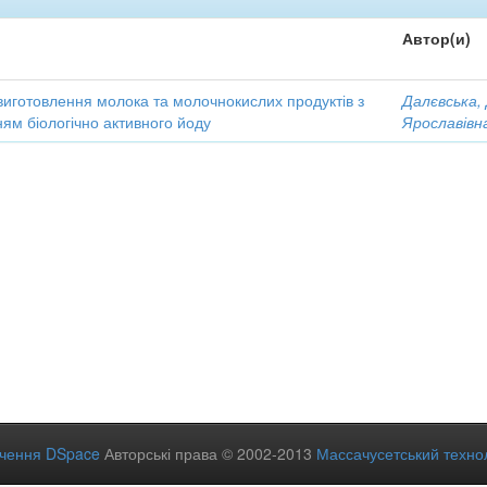
Автор(и)
виготовлення молока та молочнокислих продуктів з
Далєвська,
ям біологічно активного йоду
Ярославівн
ечення DSpace
Авторські права © 2002-2013
Массачусетський технол