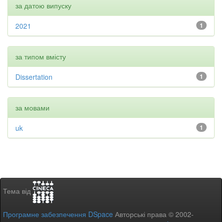
за датою випуску
2021
1
за типом вмісту
Dissertation
1
за мовами
uk
1
Тема від
Програмне забезпечення DSpace
Авторські права © 2002-