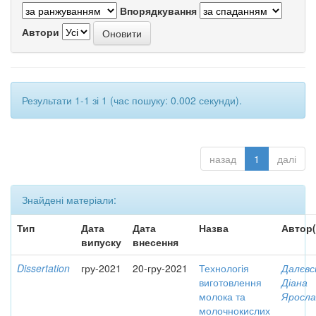
Впорядкування
Автори
Результати 1-1 зі 1 (час пошуку: 0.002 секунди).
назад
1
далі
Знайдені матеріали:
Тип
Дата
Дата
Назва
Автор(
випуску
внесення
Dissertation
гру-2021
20-гру-2021
Технологія
Далєвс
виготовлення
Діана
молока та
Яросла
молочнокислих