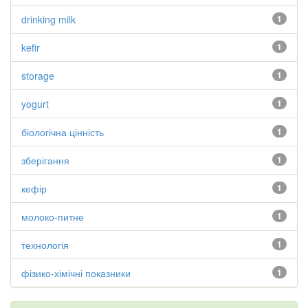
drinking milk
1
kefir
1
storage
1
yogurt
1
біологічна цінність
1
зберігання
1
кефір
1
молоко-питне
1
технологія
1
фізико-хімічні показники
1