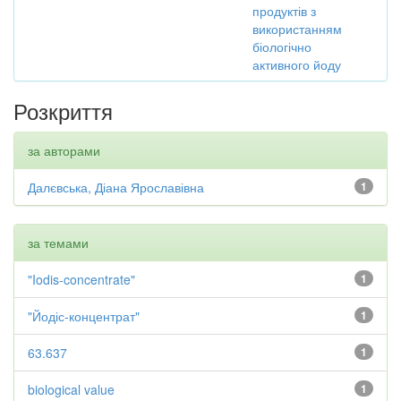
продуктів з
використанням
біологічно
активного йоду
Розкриття
за авторами
Далєвська, Діана Ярославівна
1
за темами
"Iodis-concentrate"
1
"Йодіс-концентрат"
1
63.637
1
biological value
1