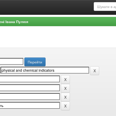
ені Івана Пулюя