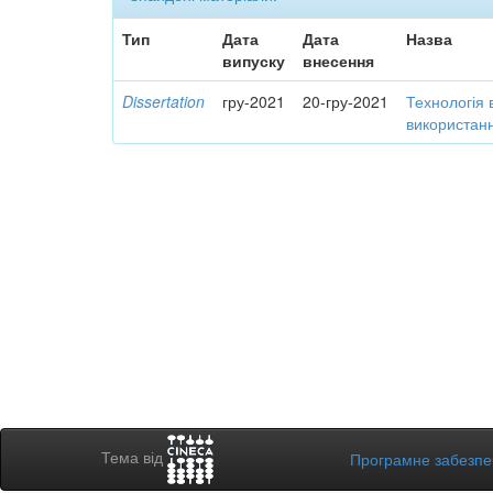
Тип
Дата
Дата
Назва
випуску
внесення
Dissertation
гру-2021
20-гру-2021
Технологія 
використанн
Тема від
Програмне забезп