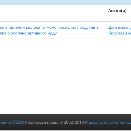
Автор(и)
виготовлення молока та молочнокислих продуктів з
Далєвська,
ям біологічно активного йоду
Ярославівн
ечення DSpace
Авторські права © 2002-2013
Массачусетський технол