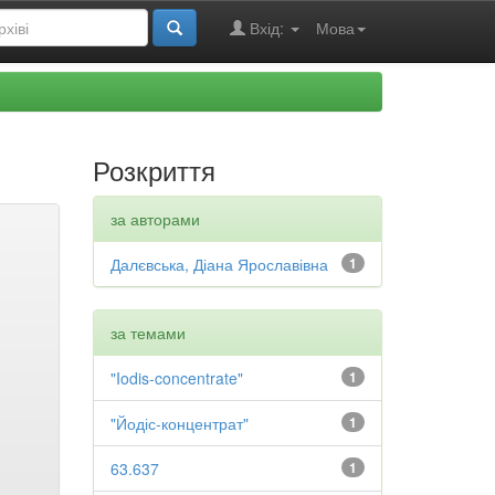
Вхід:
Мова
Розкриття
за авторами
Далєвська, Діана Ярославівна
1
за темами
"Iodis-concentrate"
1
"Йодіс-концентрат"
1
63.637
1