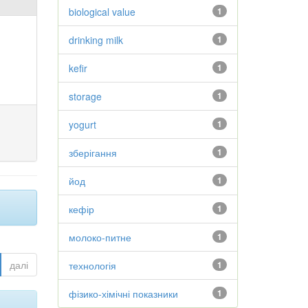
biological value
1
drinking milk
1
kefir
1
storage
1
yogurt
1
зберігання
1
йод
1
кефір
1
молоко-питне
1
далі
технологія
1
фізико-хімічні показники
1