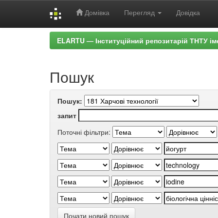
Домівка
Перегляд
Довідка
Skip
ELARTU — Інституційний репозитарій ТНТУ ім
navigation
Пошук
Пошук:
запит
Поточні фільтри:
Почати новий пошук