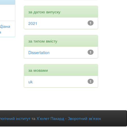
за датою випуску
2021
1
 Діана
а
за типом вмісту
Dissertation
1
за мовами
uk
1
огічний інститут
та
Х’юлет Пакард
-
Зворотний зв’язок