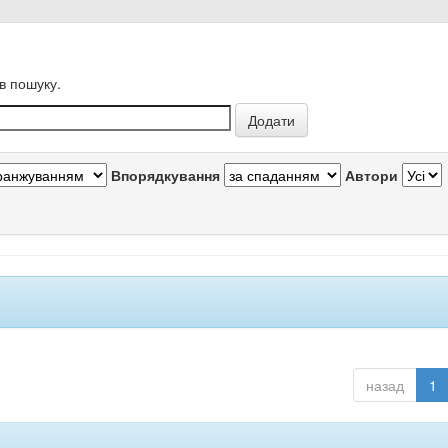
в пошуку.
Впорядкування
Автори
назад
1