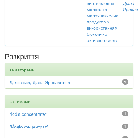
виготовлення
Діана
молока та
Яросла
молочнокислих
продуктів з
використанням
біологічно
активного йоду
Розкриття
за авторами
Далєвська, Діана Ярославівна
1
за темами
"Iodis-concentrate"
1
"Йодіс-концентрат"
1