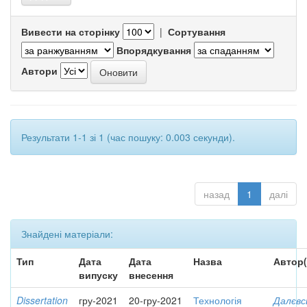
Вивести на сторінку
|
Сортування
Впорядкування
Автори
Результати 1-1 зі 1 (час пошуку: 0.003 секунди).
назад
1
далі
Знайдені матеріали:
Тип
Дата
Дата
Назва
Автор(
випуску
внесення
Dissertation
гру-2021
20-гру-2021
Технологія
Далєвс