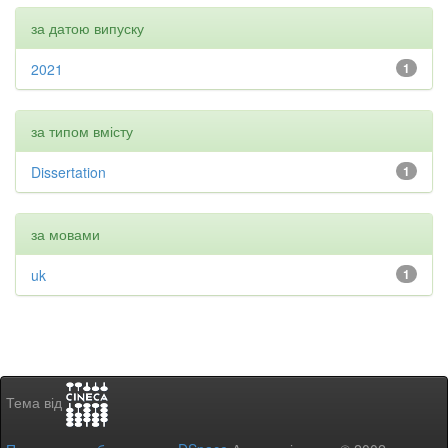
за датою випуску
2021
1
за типом вмісту
Dissertation
1
за мовами
uk
1
Тема від