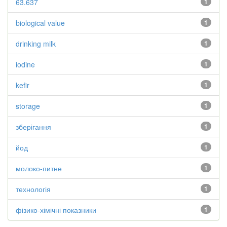
63.637
1
biological value
1
drinking milk
1
iodine
1
kefir
1
storage
1
зберігання
1
йод
1
молоко-питне
1
технологія
1
фізико-хімічні показники
1