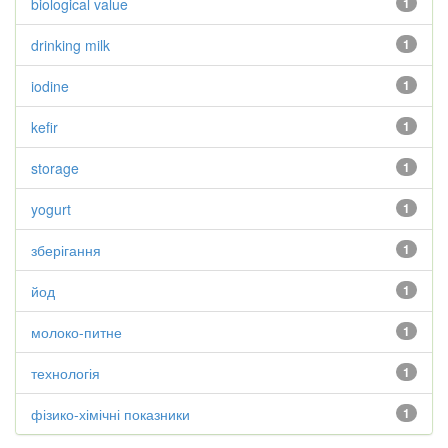
biological value
1
drinking milk
1
iodine
1
kefir
1
storage
1
yogurt
1
зберігання
1
йод
1
молоко-питне
1
технологія
1
фізико-хімічні показники
1