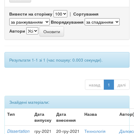
Вивести на сторінку
|
Сортування
Впорядкування
Автори
Результати 1-1 зі 1 (час пошуку: 0.003 секунди).
назад
1
далі
Знайдені матеріали:
Тип
Дата
Дата
Назва
Автор(
випуску
внесення
Dissertation
гру-2021
20-гру-2021
Технологія
Далєвс