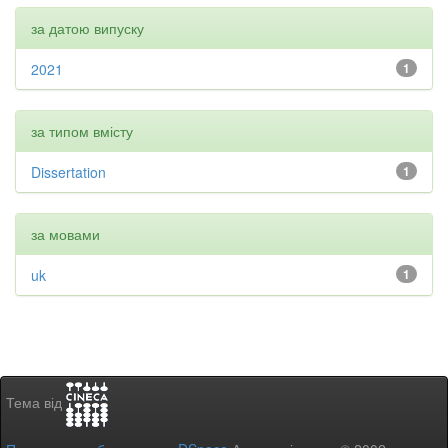
за датою випуску
2021
1
за типом вмісту
Dissertation
1
за мовами
uk
1
Тема від