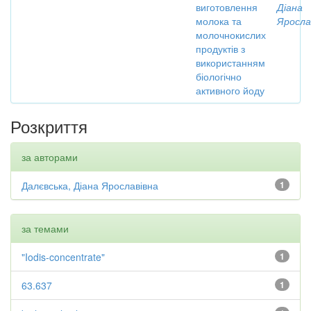
виготовлення
Діана
молока та
Яросла
молочнокислих
продуктів з
використанням
біологічно
активного йоду
Розкриття
за авторами
Далєвська, Діана Ярославівна
1
за темами
"Iodis-concentrate"
1
63.637
1