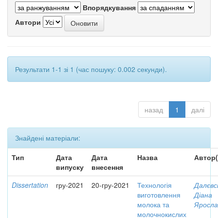
Впорядкування
Автори
Результати 1-1 зі 1 (час пошуку: 0.002 секунди).
назад
1
далі
Знайдені матеріали:
Тип
Дата
Дата
Назва
Автор(
випуску
внесення
Dissertation
гру-2021
20-гру-2021
Технологія
Далєвс
виготовлення
Діана
молока та
Яросла
молочнокислих