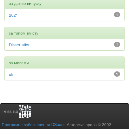
за датою випуску
2021
1
за типом вмісту
Dissertation
1
за мовами
uk
1
Тема від
Програмне забезпечення DSpace
Авторські права © 2002-