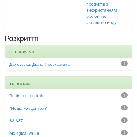
продуктів з
використанням
біологічно
активного йоду
Розкриття
за авторами
Далєвська, Діана Ярославівна
1
за темами
"Iodis-concentrate"
1
"Йодіс-концентрат"
1
63.637
1
biological value
1