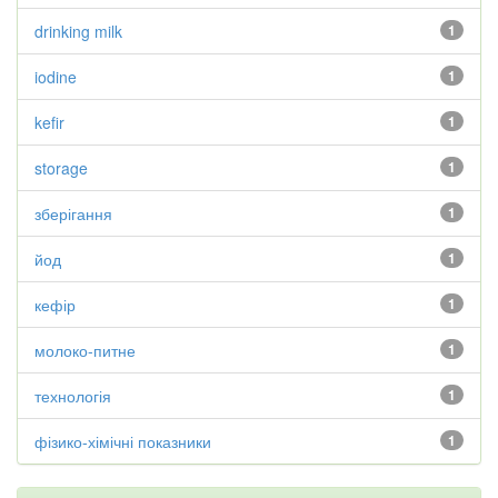
drinking milk
1
iodine
1
kefir
1
storage
1
зберігання
1
йод
1
кефір
1
молоко-питне
1
технологія
1
фізико-хімічні показники
1