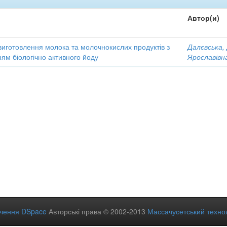
Автор(и)
виготовлення молока та молочнокислих продуктів з
Далєвська,
ям біологічно активного йоду
Ярославівн
ечення DSpace
Авторські права © 2002-2013
Массачусетський технол