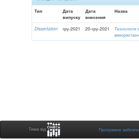
Тип
Дата
Дата
Назва
випуску
внесення
Dissertation
гру-2021
20-гру-2021
Технологія 
використанн
Тема від
Програмне забезп