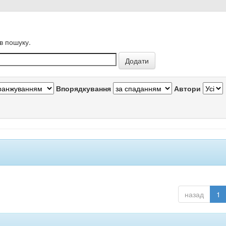
в пошуку.
Впорядкування
Автори
назад
1