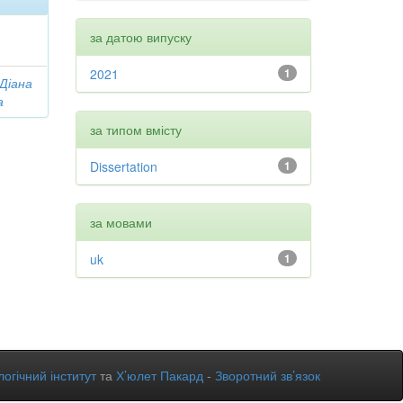
за датою випуску
2021
1
 Діана
а
за типом вмісту
Dissertation
1
за мовами
uk
1
огічний інститут
та
Х’юлет Пакард
-
Зворотний зв’язок