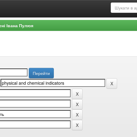
ені Івана Пулюя