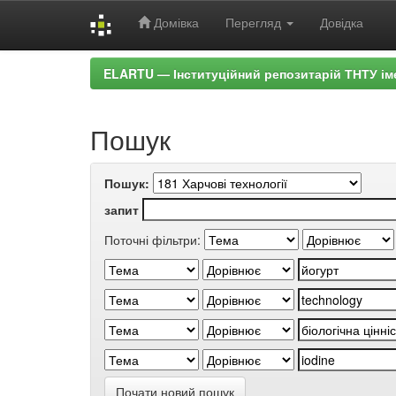
Домівка
Перегляд
Довідка
Skip
ELARTU — Інституційний репозитарій ТНТУ ім
navigation
Пошук
Пошук:
запит
Поточні фільтри:
Почати новий пошук