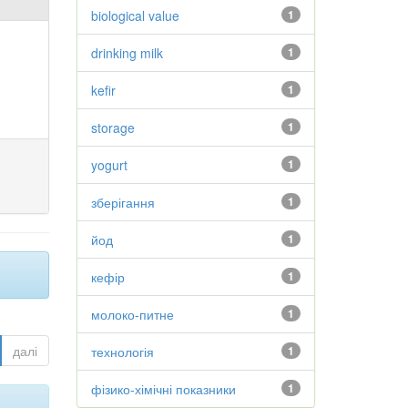
biological value
1
drinking milk
1
kefir
1
storage
1
yogurt
1
зберігання
1
йод
1
кефір
1
молоко-питне
1
далі
технологія
1
фізико-хімічні показники
1