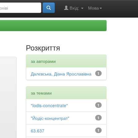
Вхід:
Мова
Розкриття
за авторами
Далєвська, Діана Ярославівна
1
за темами
"Iodis-concentrate"
1
"Йодіс-концентрат"
1
63.637
1