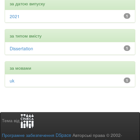
за датою випуску
2021
1
за типом вмісту
Dissertation
1
за мовами
uk
1
Тема від
Програмне забезпечення DSpace
Авторські права © 2002-