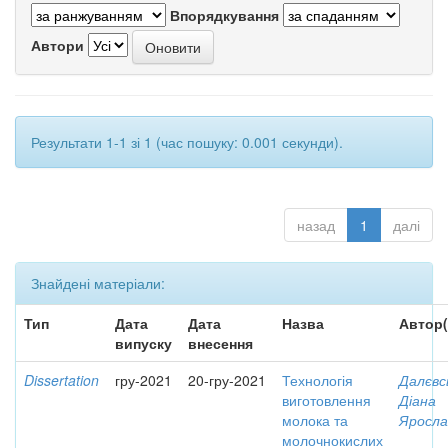
Впорядкування
Автори
Результати 1-1 зі 1 (час пошуку: 0.001 секунди).
назад
1
далі
Знайдені матеріали:
Тип
Дата
Дата
Назва
Автор(
випуску
внесення
Dissertation
гру-2021
20-гру-2021
Технологія
Далєвс
виготовлення
Діана
молока та
Яросла
молочнокислих