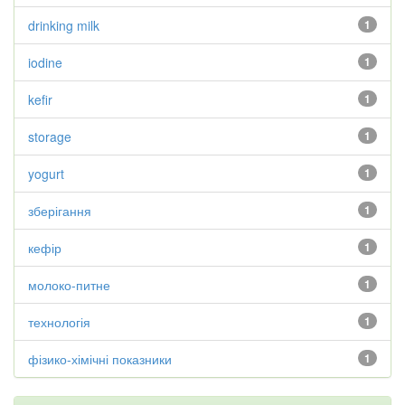
drinking milk
1
iodine
1
kefir
1
storage
1
yogurt
1
зберігання
1
кефір
1
молоко-питне
1
технологія
1
фізико-хімічні показники
1