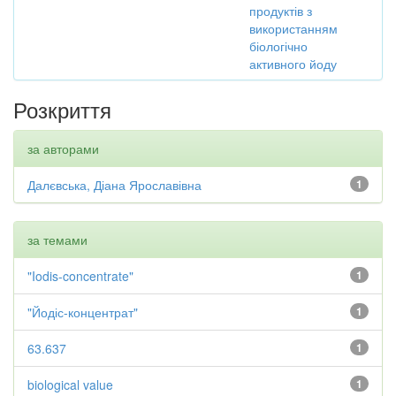
продуктів з
використанням
біологічно
активного йоду
Розкриття
за авторами
Далєвська, Діана Ярославівна
1
за темами
"Iodis-concentrate"
1
"Йодіс-концентрат"
1
63.637
1
biological value
1