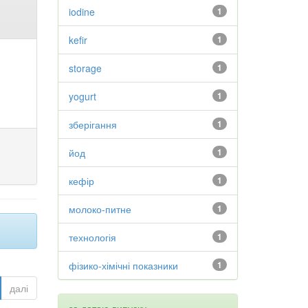
iodine
1
kefir
1
storage
1
yogurt
1
зберігання
1
йод
1
кефір
1
молоко-питне
1
технологія
1
фізико-хімічні показники
1
далі