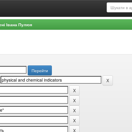
ені Івана Пулюя