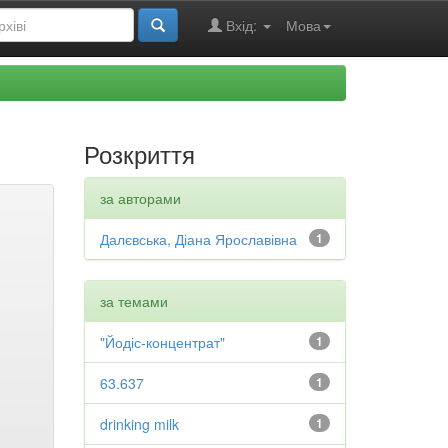
Вхід:
Мова
Розкриття
за авторами
Далєвська, Діана Ярославівна
1
за темами
"Йодіс-концентрат"
1
63.637
1
drinking milk
1