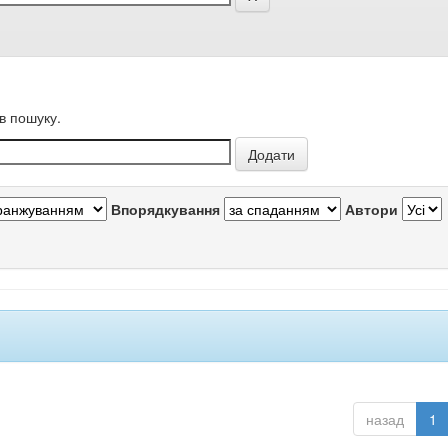
в пошуку.
Впорядкування
Автори
назад
1