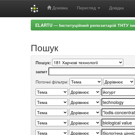
Домівка
Перегляд
Довідка
Skip
ELARTU — Інституційний репозитарій ТНТУ ім
navigation
Пошук
Пошук:
запит
Поточні фільтри: