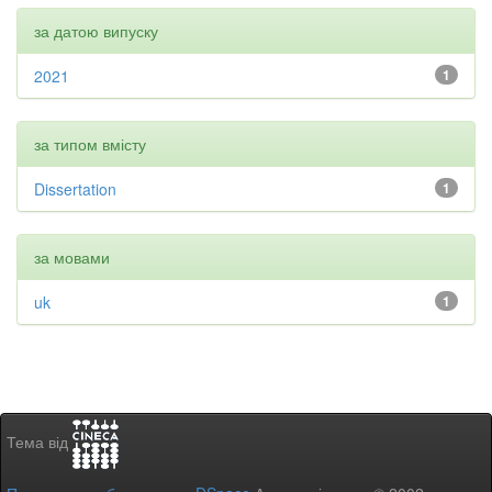
за датою випуску
2021
1
за типом вмісту
Dissertation
1
за мовами
uk
1
Тема від