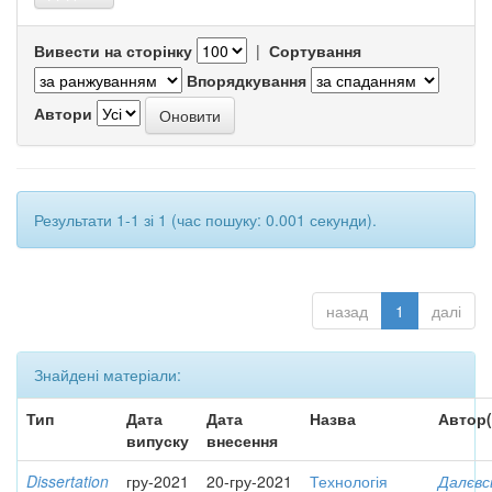
Вивести на сторінку
|
Сортування
Впорядкування
Автори
Результати 1-1 зі 1 (час пошуку: 0.001 секунди).
назад
1
далі
Знайдені матеріали:
Тип
Дата
Дата
Назва
Автор(
випуску
внесення
Dissertation
гру-2021
20-гру-2021
Технологія
Далєвс