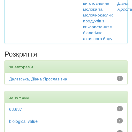
виготовлення
Діана
молока та
Яросла
молочнокислих
продуктів з
використанням
біологічно
активного йоду
Розкриття
за авторами
Далєвська, Діана Ярославівна
1
за темами
63.637
1
biological value
1