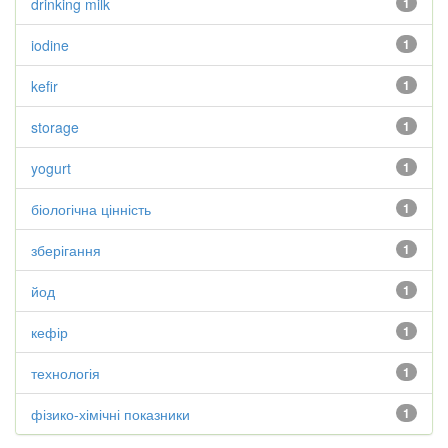
drinking milk
1
iodine
1
kefir
1
storage
1
yogurt
1
біологічна цінність
1
зберігання
1
йод
1
кефір
1
технологія
1
фізико-хімічні показники
1