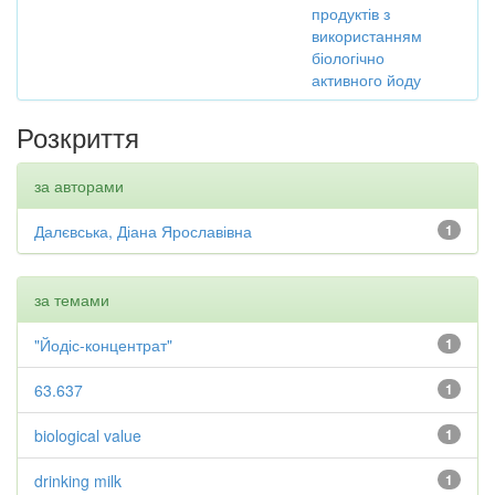
продуктів з
використанням
біологічно
активного йоду
Розкриття
за авторами
Далєвська, Діана Ярославівна
1
за темами
"Йодіс-концентрат"
1
63.637
1
biological value
1
drinking milk
1