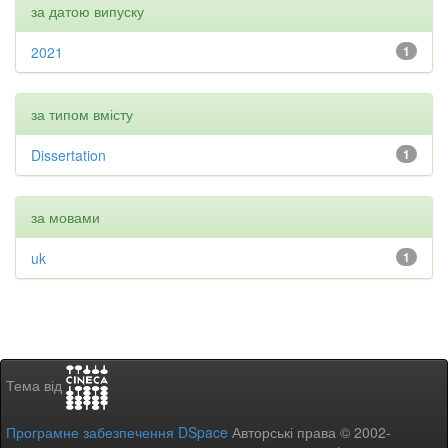
за датою випуску
2021
1
за типом вмісту
Dissertation
1
за мовами
uk
1
Тема від
Програмне забезпечення DSpace
Авторські права © 2002-