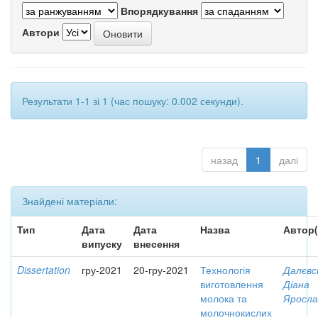
Впорядкування
Автори
Результати 1-1 зі 1 (час пошуку: 0.002 секунди).
назад
1
далі
Знайдені матеріали:
Тип
Дата
Дата
Назва
Автор(
випуску
внесення
Dissertation
гру-2021
20-гру-2021
Технологія
Далєвс
виготовлення
Діана
молока та
Яросла
молочнокислих