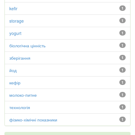
kefir
1
storage
1
yogurt
1
біологічна цінність
1
зберігання
1
йод
1
кефір
1
молоко-питне
1
технологія
1
фізико-хімічні показники
1