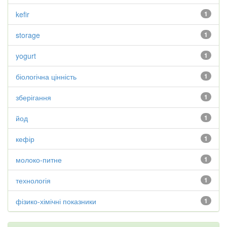
kefir
1
storage
1
yogurt
1
біологічна цінність
1
зберігання
1
йод
1
кефір
1
молоко-питне
1
технологія
1
фізико-хімічні показники
1