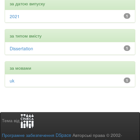
за датою випуску
2021
1
за типом вмісту
Dissertation
1
за мовами
uk
1
Тема від
Програмне забезпечення DSpace
Авторські права © 2002-