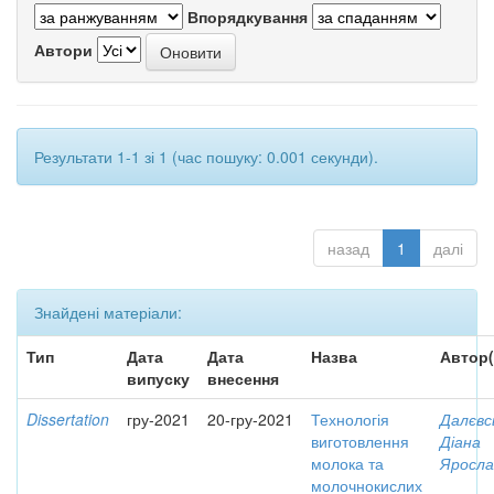
Впорядкування
Автори
Результати 1-1 зі 1 (час пошуку: 0.001 секунди).
назад
1
далі
Знайдені матеріали:
Тип
Дата
Дата
Назва
Автор(
випуску
внесення
Dissertation
гру-2021
20-гру-2021
Технологія
Далєвс
виготовлення
Діана
молока та
Яросла
молочнокислих