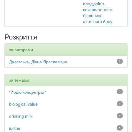
продуктів з
використанням
біологічно
активного йоду
Розкриття
за авторами
Далєвська, Діана Ярославівна
1
за темами
"Йодіс-концентрат"
1
biological value
1
drinking milk
1
iodine
1