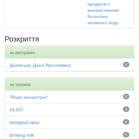
продуктів з
використанням
біологічно
активного йоду
Розкриття
за авторами
Далєвська, Діана Ярославівна
1
за темами
"Йодіс-концентрат"
1
63.637
1
biological value
1
drinking milk
1