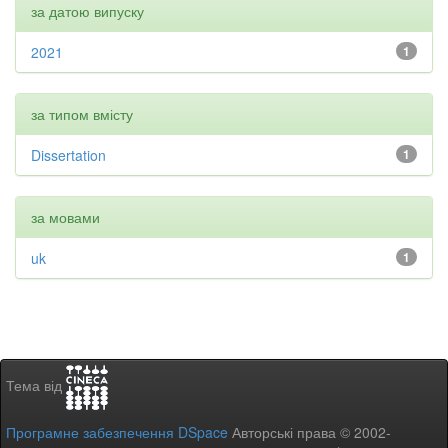
за датою випуску
2021
1
за типом вмісту
Dissertation
1
за мовами
uk
1
Тема від
Програмне забезпечення DSpace
Авторські права © 2002-