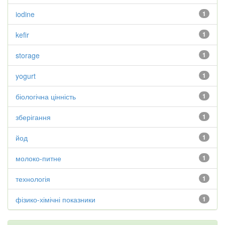
iodine
1
kefir
1
storage
1
yogurt
1
біологічна цінність
1
зберігання
1
йод
1
молоко-питне
1
технологія
1
фізико-хімічні показники
1