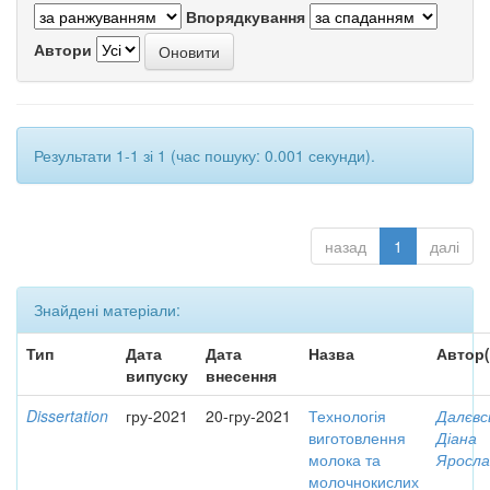
Впорядкування
Автори
Результати 1-1 зі 1 (час пошуку: 0.001 секунди).
назад
1
далі
Знайдені матеріали:
Тип
Дата
Дата
Назва
Автор(
випуску
внесення
Dissertation
гру-2021
20-гру-2021
Технологія
Далєвс
виготовлення
Діана
молока та
Яросла
молочнокислих