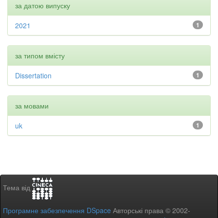
за датою випуску
2021
1
за типом вмісту
Dissertation
1
за мовами
uk
1
Тема від
Програмне забезпечення DSpace
Авторські права © 2002-