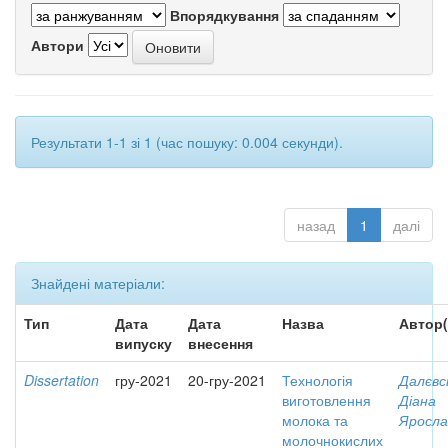
Впорядкування
Автори
Результати 1-1 зі 1 (час пошуку: 0.004 секунди).
назад
1
далі
Знайдені матеріали:
Тип
Дата
Дата
Назва
Автор(
випуску
внесення
Dissertation
гру-2021
20-гру-2021
Технологія
Далєвс
виготовлення
Діана
молока та
Яросла
молочнокислих