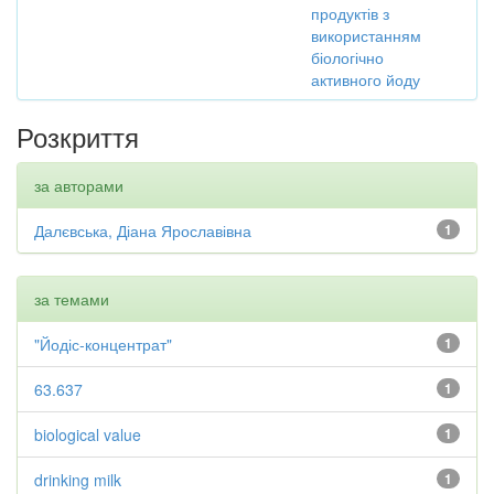
продуктів з
використанням
біологічно
активного йоду
Розкриття
за авторами
Далєвська, Діана Ярославівна
1
за темами
"Йодіс-концентрат"
1
63.637
1
biological value
1
drinking milk
1