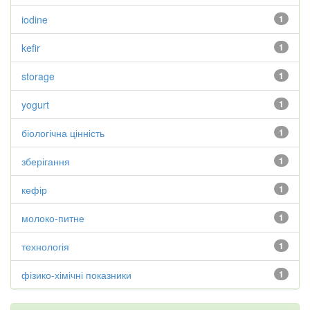
iodine
1
kefir
1
storage
1
yogurt
1
біологічна цінність
1
зберігання
1
кефір
1
молоко-питне
1
технологія
1
фізико-хімічні показники
1