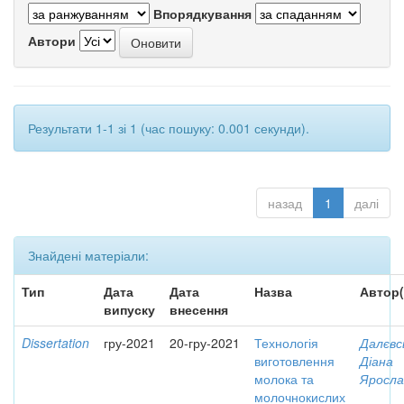
Впорядкування
Автори
Результати 1-1 зі 1 (час пошуку: 0.001 секунди).
назад
1
далі
Знайдені матеріали:
Тип
Дата
Дата
Назва
Автор(
випуску
внесення
Dissertation
гру-2021
20-гру-2021
Технологія
Далєвс
виготовлення
Діана
молока та
Яросла
молочнокислих