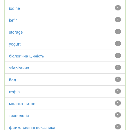
iodine
1
kefir
1
storage
1
yogurt
1
біологічна цінність
1
зберігання
1
йод
1
кефір
1
молоко-питне
1
технологія
1
фізико-хімічні показники
1