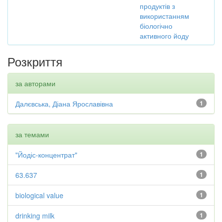
продуктів з
використанням
біологічно
активного йоду
Розкриття
за авторами
Далєвська, Діана Ярославівна
1
за темами
"Йодіс-концентрат"
1
63.637
1
biological value
1
drinking milk
1