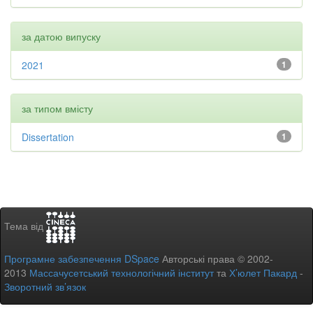
за датою випуску
2021
1
за типом вмісту
Dissertation
1
Тема від
Програмне забезпечення DSpace
Авторські права © 2002-
2013
Массачусетський технологічний інститут
та
Х’юлет Пакард
-
Зворотний зв’язок