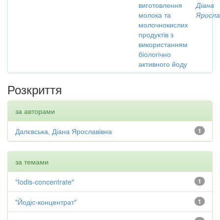
виготовлення
Діана
молока та
Яросла
молочнокислих
продуктів з
використанням
біологічно
активного йоду
Розкриття
за авторами
Далєвська, Діана Ярославівна
1
за темами
"Iodis-concentrate"
1
"Йодіс-концентрат"
1