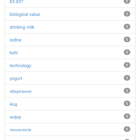
63.637
1
biological value
1
drinking milk
1
iodine
1
kefir
1
technology
1
yogurt
1
зберігання
1
йод
1
кефір
1
технологія
1