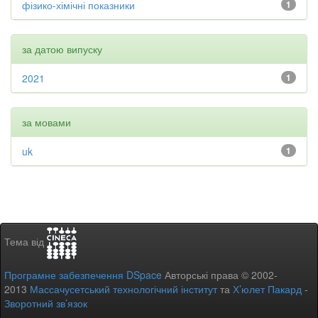
фізико-хімічні показники
1
за датою випуску
2021
1
за мовами
uk
1
Тема від
Програмне забезпечення DSpace
Авторські права © 2002-
2013
Массачусетський технологічний інститут
та
Х’юлет Пакард
-
Зворотний зв’язок