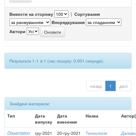
Вивести на сторінку
|
Сортування
Впорядкування
Автори
Результати 1-1 зі 1 (час пошуку: 0.001 секунди).
назад
1
далі
Знайдені матеріали:
Тип
Дата
Дата
Назва
Автор(
випуску
внесення
Dissertation
гру-2021
20-гру-2021
Технологія
Далєвс