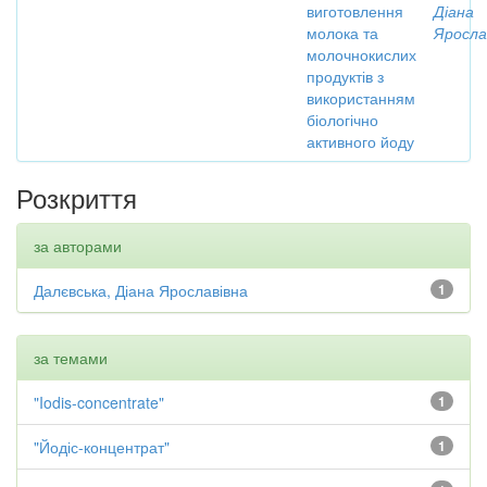
виготовлення
Діана
молока та
Яросла
молочнокислих
продуктів з
використанням
біологічно
активного йоду
Розкриття
за авторами
Далєвська, Діана Ярославівна
1
за темами
"Iodis-concentrate"
1
"Йодіс-концентрат"
1