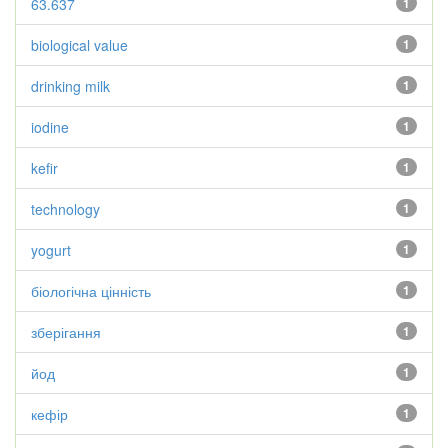
63.637
1
biological value
1
drinking milk
1
iodine
1
kefir
1
technology
1
yogurt
1
біологічна цінність
1
зберігання
1
йод
1
кефір
1