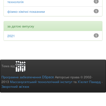
технологія
1
фізико-хімічні показники
1
за датою випуску
2021
1
Тема від
Програмне забезпечення DSpace
Авторські права © 2002-
2013
Массачусетський технологічний інститут
та
Х’юлет Пакард
-
Зворотний зв’язок