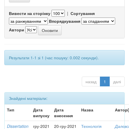
Вивести на сторінку
|
Сортування
Впорядкування
Автори
Результати 1-1 зі 1 (час пошуку: 0.002 секунди).
назад
1
далі
Знайдені матеріали:
Тип
Дата
Дата
Назва
Автор(
випуску
внесення
Dissertation
гру-2021
20-гру-2021
Технологія
Далєвс