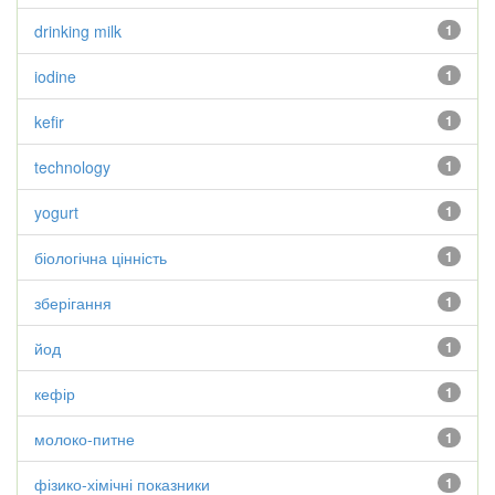
drinking milk
1
iodine
1
kefir
1
technology
1
yogurt
1
біологічна цінність
1
зберігання
1
йод
1
кефір
1
молоко-питне
1
фізико-хімічні показники
1