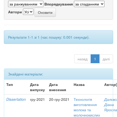
Впорядкування
Автори
Результати 1-1 зі 1 (час пошуку: 0.001 секунди).
назад
1
далі
Знайдені матеріали:
Тип
Дата
Дата
Назва
Автор(
випуску
внесення
Dissertation
гру-2021
20-гру-2021
Технологія
Далєвс
виготовлення
Діана
молока та
Яросла
молочнокислих