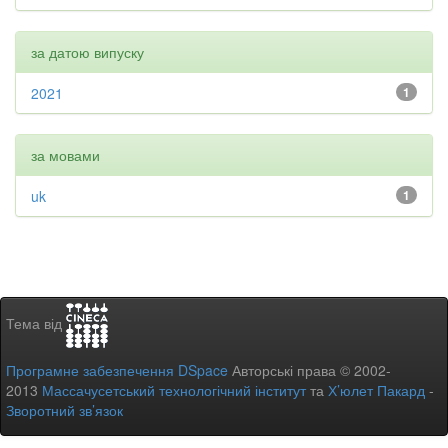
за датою випуску
2021
1
за мовами
uk
1
Тема від
Програмне забезпечення DSpace
Авторські права © 2002-
2013
Массачусетський технологічний інститут
та
Х’юлет Пакард
-
Зворотний зв’язок