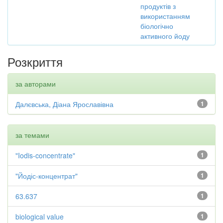
продуктів з
використанням
біологічно
активного йоду
Розкриття
за авторами
Далєвська, Діана Ярославівна
1
за темами
"Iodis-concentrate"
1
"Йодіс-концентрат"
1
63.637
1
biological value
1