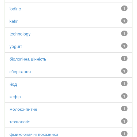
iodine
1
kefir
1
technology
1
yogurt
1
біологічна цінність
1
зберігання
1
йод
1
кефір
1
молоко-питне
1
технологія
1
фізико-хімічні показники
1