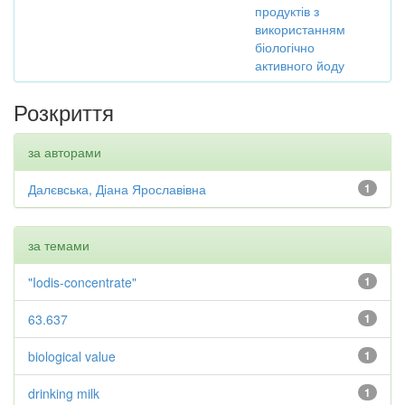
продуктів з
використанням
біологічно
активного йоду
Розкриття
за авторами
Далєвська, Діана Ярославівна
1
за темами
"Iodis-concentrate"
1
63.637
1
biological value
1
drinking milk
1