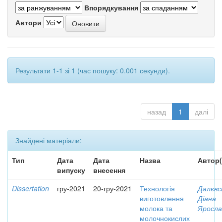
Впорядкування
Автори
Результати 1-1 зі 1 (час пошуку: 0.001 секунди).
назад
1
далі
Знайдені матеріали:
Тип
Дата
Дата
Назва
Автор(
випуску
внесення
Dissertation
гру-2021
20-гру-2021
Технологія
Далєвс
виготовлення
Діана
молока та
Яросла
молочнокислих