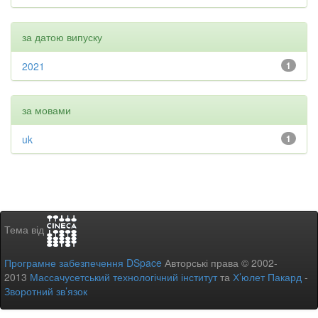
за датою випуску
2021
1
за мовами
uk
1
Тема від
Програмне забезпечення DSpace
Авторські права © 2002-
2013
Массачусетський технологічний інститут
та
Х’юлет Пакард
-
Зворотний зв’язок