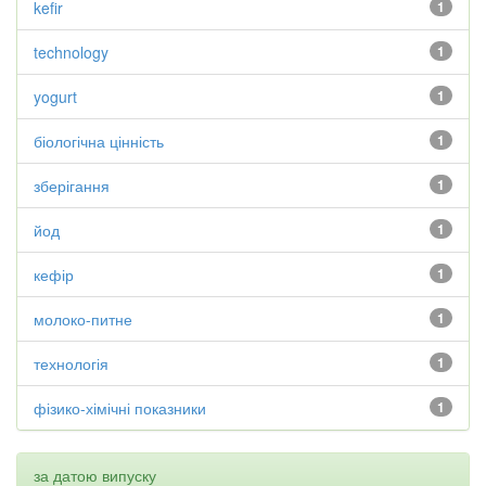
kefir
1
technology
1
yogurt
1
біологічна цінність
1
зберігання
1
йод
1
кефір
1
молоко-питне
1
технологія
1
фізико-хімічні показники
1
за датою випуску