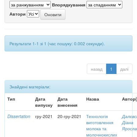
Впорядкування
Автори
Результати 1-1 зі 1 (час пошуку: 0.002 секунди).
назад
1
далі
Знайдені матеріали:
Тип
Дата
Дата
Назва
Автор(
випуску
внесення
Dissertation
гру-2021
20-гру-2021
Технологія
Далєвс
виготовлення
Діана
молока та
Яросла
молочнокислих