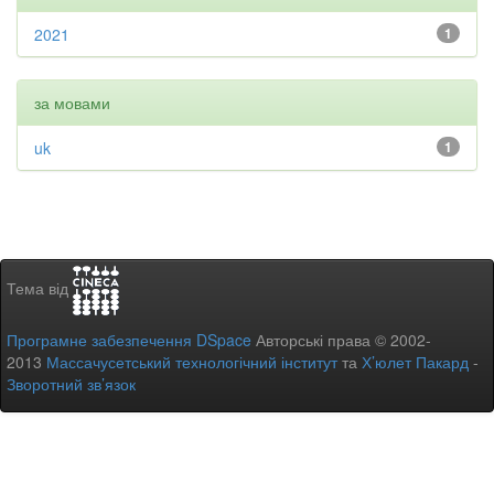
2021
1
за мовами
uk
1
Тема від
Програмне забезпечення DSpace
Авторські права © 2002-
2013
Массачусетський технологічний інститут
та
Х’юлет Пакард
-
Зворотний зв’язок