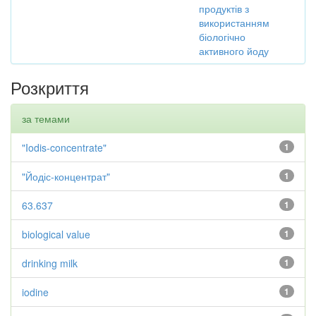
продуктів з
використанням
біологічно
активного йоду
Розкриття
за темами
"Iodis-concentrate"
1
"Йодіс-концентрат"
1
63.637
1
biological value
1
drinking milk
1
iodine
1