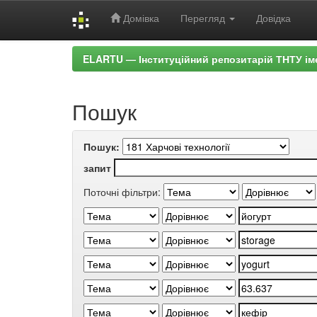
Домівка
Перегляд
Довідка
Skip
ELARTU — Інституційний репозитарій ТНТУ ім
navigation
Пошук
Пошук:
запит
Поточні фільтри: