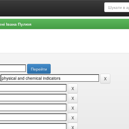
ені Івана Пулюя