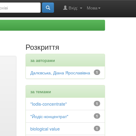
Вхід:
Мова
Розкриття
за авторами
Далєвська, Діана Ярославівна
1
за темами
"Iodis-concentrate"
1
"Йодіс-концентрат"
1
biological value
1