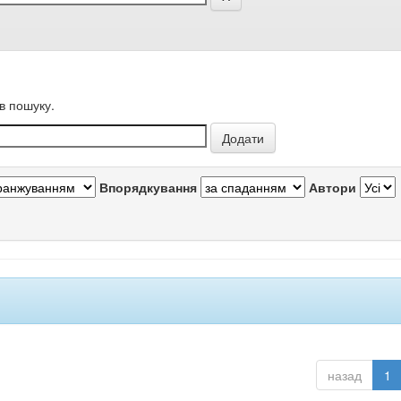
в пошуку.
Впорядкування
Автори
назад
1