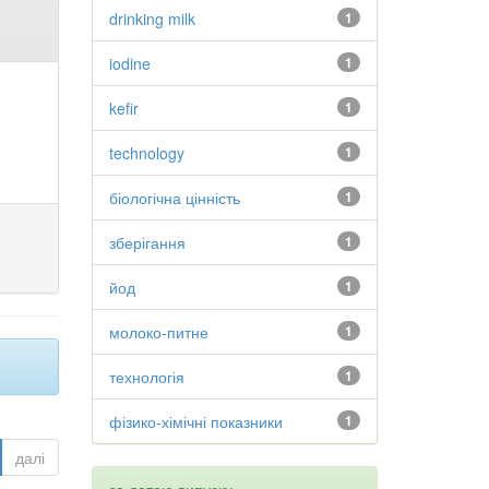
drinking milk
1
iodine
1
kefir
1
technology
1
біологічна цінність
1
зберігання
1
йод
1
молоко-питне
1
технологія
1
фізико-хімічні показники
1
далі