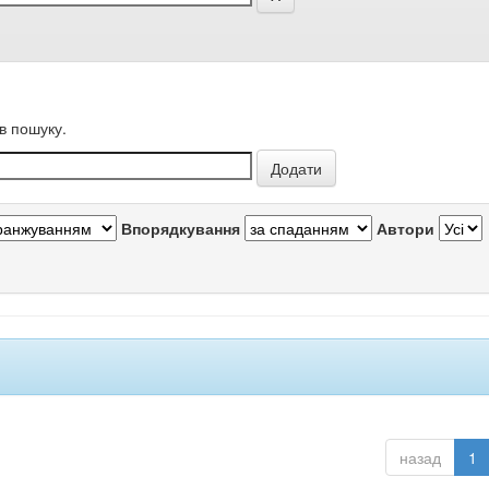
в пошуку.
Впорядкування
Автори
назад
1