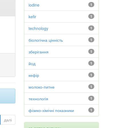
iodine
1
kefir
1
technology
1
біологічна цінність
1
зберігання
1
йод
1
кефір
1
молоко-питне
1
технологія
1
фізико-хімічні показники
1
далі