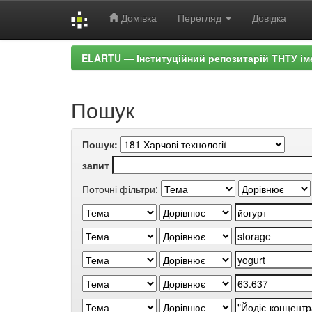
Домівка
Перегляд
Довідка
Skip
ELARTU — Інституційний репозитарій ТНТУ ім
navigation
Пошук
Пошук:
запит
Поточні фільтри: