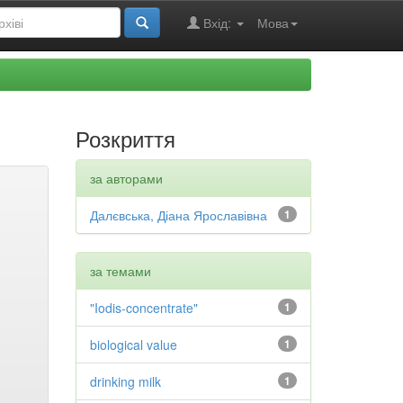
Вхід:
Мова
Розкриття
за авторами
Далєвська, Діана Ярославівна
1
за темами
"Iodis-concentrate"
1
biological value
1
drinking milk
1