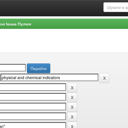
ені Івана Пулюя