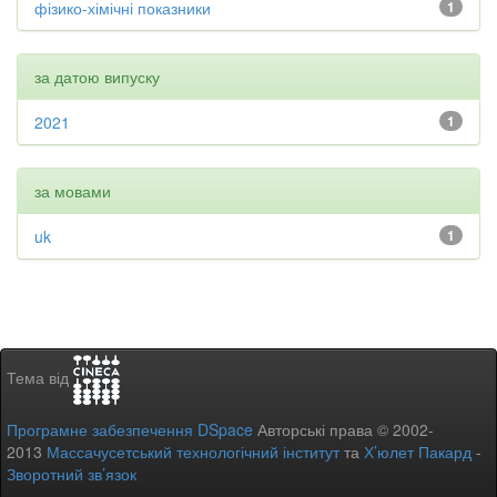
фізико-хімічні показники
1
за датою випуску
2021
1
за мовами
uk
1
Тема від
Програмне забезпечення DSpace
Авторські права © 2002-
2013
Массачусетський технологічний інститут
та
Х’юлет Пакард
-
Зворотний зв’язок