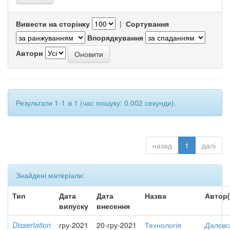
Вивести на сторінку
|
Сортування
Впорядкування
Автори
Результати 1-1 зі 1 (час пошуку: 0.002 секунди).
назад
1
далі
Знайдені матеріали:
Тип
Дата
Дата
Назва
Автор(
випуску
внесення
Dissertation
гру-2021
20-гру-2021
Технологія
Далєвс