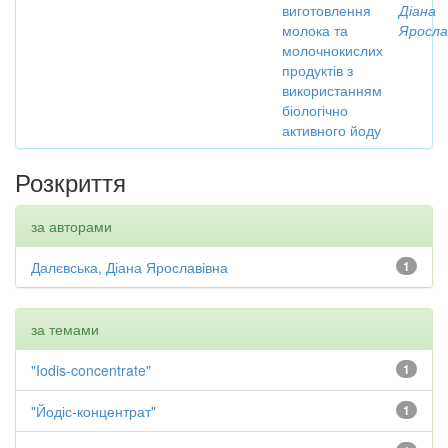
виготовлення
Діана
молока та
Яросла
молочнокислих
продуктів з
використанням
біологічно
активного йоду
Розкриття
за авторами
Далєвська, Діана Ярославівна
1
за темами
"Iodis-concentrate"
1
"Йодіс-концентрат"
1