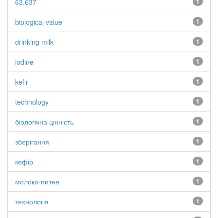
63.637
1
biological value
1
drinking milk
1
iodine
1
kefir
1
technology
1
біологічна цінність
1
зберігання
1
кефір
1
молоко-питне
1
технологія
1