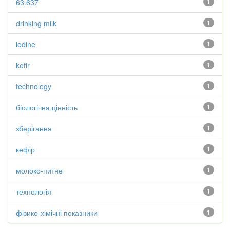
63.637
1
drinking milk
1
iodine
1
kefir
1
technology
1
біологічна цінність
1
зберігання
1
кефір
1
молоко-питне
1
технологія
1
фізико-хімічні показники
1