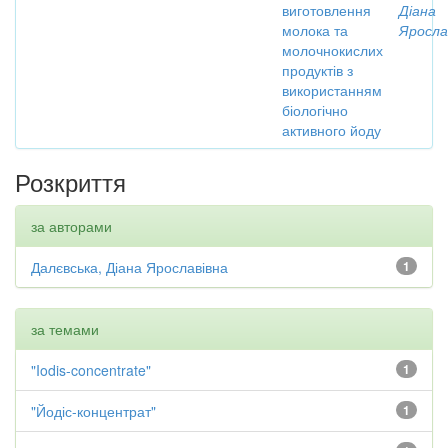
виготовлення
Діана
молока та
Яросла
молочнокислих
продуктів з
використанням
біологічно
активного йоду
Розкриття
за авторами
Далєвська, Діана Ярославівна
1
за темами
"Iodis-concentrate"
1
"Йодіс-концентрат"
1