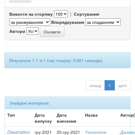
Вивести на сторінку
|
Сортування
Впорядкування
Автори
Результати 1-1 зі 1 (час пошуку: 0.001 секунди).
назад
1
далі
Знайдені матеріали:
Тип
Дата
Дата
Назва
Автор(
випуску
внесення
Dissertation
гру-2021
20-гру-2021
Технологія
Далєвс