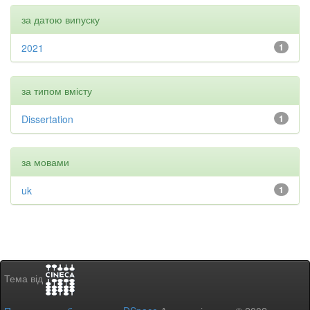
за датою випуску
2021
1
за типом вмісту
Dissertation
1
за мовами
uk
1
Тема від