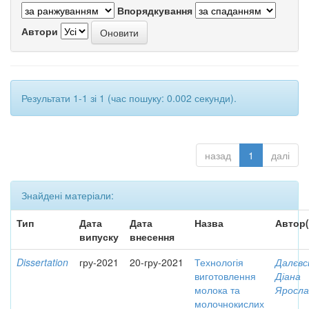
Впорядкування
Автори
Результати 1-1 зі 1 (час пошуку: 0.002 секунди).
назад
1
далі
Знайдені матеріали:
Тип
Дата
Дата
Назва
Автор(
випуску
внесення
Dissertation
гру-2021
20-гру-2021
Технологія
Далєвс
виготовлення
Діана
молока та
Яросла
молочнокислих