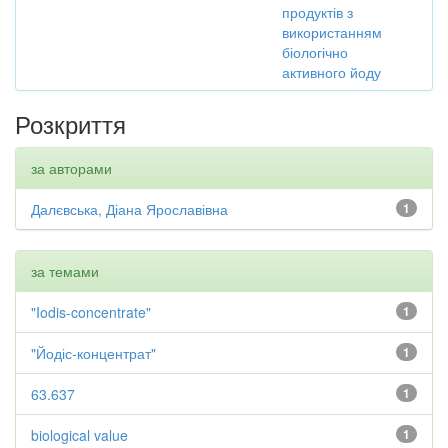
продуктів з
використанням
біологічно
активного йоду
Розкриття
за авторами
Далєвська, Діана Ярославівна
1
за темами
"Iodis-concentrate"
1
"Йодіс-концентрат"
1
63.637
1
biological value
1