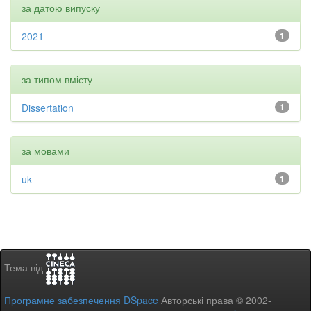
за датою випуску
2021
1
за типом вмісту
Dissertation
1
за мовами
uk
1
Тема від
Програмне забезпечення DSpace
Авторські права © 2002-