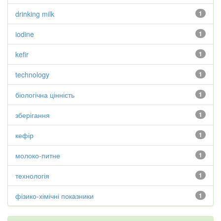
drinking milk
1
iodine
1
kefir
1
technology
1
біологічна цінність
1
зберігання
1
кефір
1
молоко-питне
1
технологія
1
фізико-хімічні показники
1