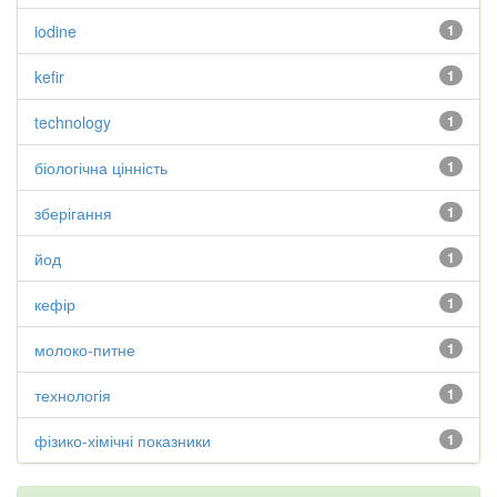
iodine
1
kefir
1
technology
1
біологічна цінність
1
зберігання
1
йод
1
кефір
1
молоко-питне
1
технологія
1
фізико-хімічні показники
1