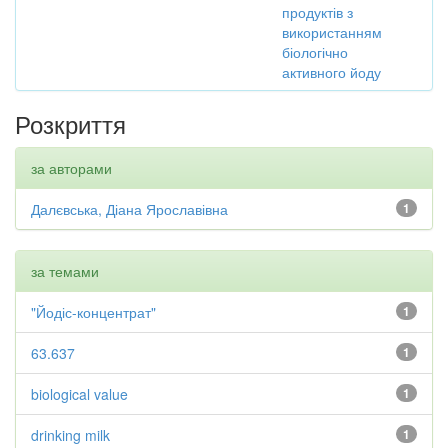
продуктів з
використанням
біологічно
активного йоду
Розкриття
за авторами
Далєвська, Діана Ярославівна
1
за темами
"Йодіс-концентрат"
1
63.637
1
biological value
1
drinking milk
1