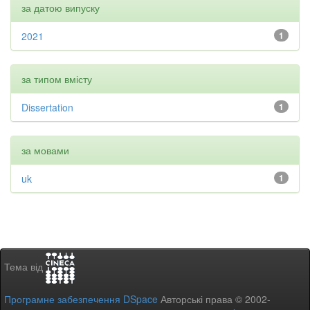
за датою випуску
2021
1
за типом вмісту
Dissertation
1
за мовами
uk
1
Тема від
Програмне забезпечення DSpace
Авторські права © 2002-