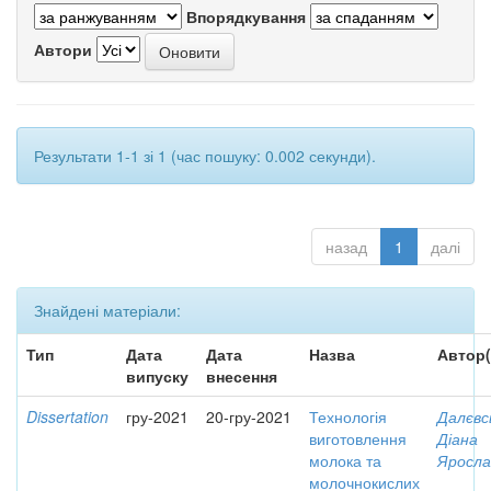
Впорядкування
Автори
Результати 1-1 зі 1 (час пошуку: 0.002 секунди).
назад
1
далі
Знайдені матеріали:
Тип
Дата
Дата
Назва
Автор(
випуску
внесення
Dissertation
гру-2021
20-гру-2021
Технологія
Далєвс
виготовлення
Діана
молока та
Яросла
молочнокислих