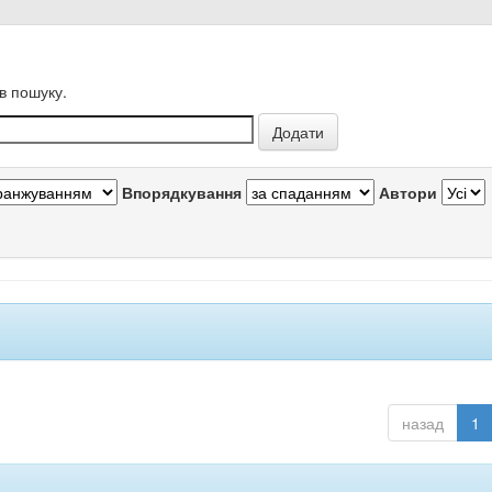
в пошуку.
Впорядкування
Автори
назад
1