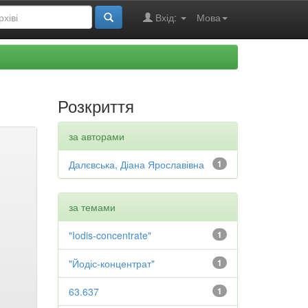
Вхід:
Мова
Розкриття
за авторами
Далєвська, Діана Ярославівна
1
за темами
"Iodis-concentrate"
1
"Йодіс-концентрат"
1
63.637
1