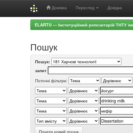
Домівка
Перегляд
Довідка
Skip
ELARTU — Інституційний репозитарій ТНТУ ім
navigation
Пошук
Пошук:
запит
Поточні фільтри:
Почати новий пошук