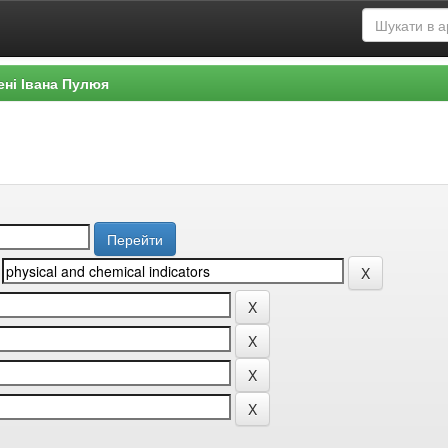
ені Івана Пулюя