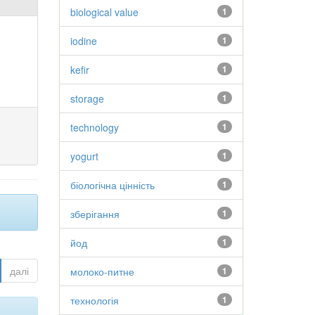
biological value
1
iodine
1
kefir
1
storage
1
technology
1
yogurt
1
біологічна цінність
1
зберігання
1
йод
1
далі
молоко-питне
1
технологія
1