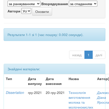
Впорядкування
Автори
Результати 1-1 зі 1 (час пошуку: 0.002 секунди).
назад
1
далі
Знайдені матеріали:
Тип
Дата
Дата
Назва
Автор(
випуску
внесення
Dissertation
гру-2021
20-гру-2021
Технологія
Далєвс
виготовлення
Діана
молока та
Яросла
молочнокислих