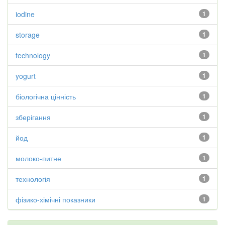
iodine
1
storage
1
technology
1
yogurt
1
біологічна цінність
1
зберігання
1
йод
1
молоко-питне
1
технологія
1
фізико-хімічні показники
1