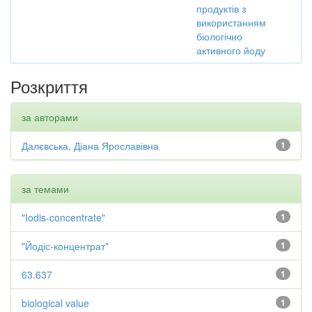
продуктів з
використанням
біологічно
активного йоду
Розкриття
за авторами
Далєвська, Діана Ярославівна
1
за темами
"Iodis-concentrate"
1
"Йодіс-концентрат"
1
63.637
1
biological value
1