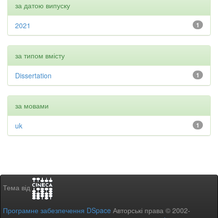
за датою випуску
2021
1
за типом вмісту
Dissertation
1
за мовами
uk
1
Тема від
Програмне забезпечення DSpace
Авторські права © 2002-