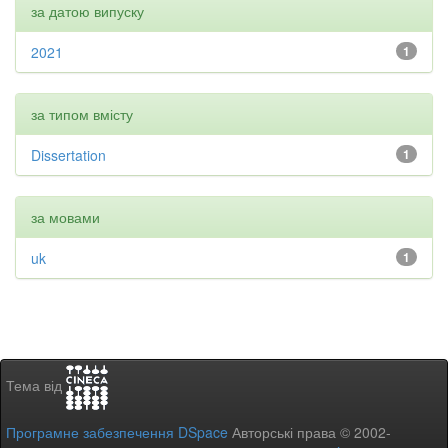
за датою випуску
2021
1
за типом вмісту
Dissertation
1
за мовами
uk
1
Тема від
Програмне забезпечення DSpace
Авторські права © 2002-