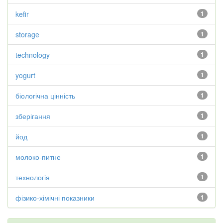
kefir
1
storage
1
technology
1
yogurt
1
біологічна цінність
1
зберігання
1
йод
1
молоко-питне
1
технологія
1
фізико-хімічні показники
1