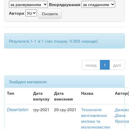
Впорядкування
Автори
Результати 1-1 зі 1 (час пошуку: 0.003 секунди).
назад
1
далі
Знайдені матеріали:
Тип
Дата
Дата
Назва
Автор(
випуску
внесення
Dissertation
гру-2021
20-гру-2021
Технологія
Далєвс
виготовлення
Діана
молока та
Яросла
молочнокислих