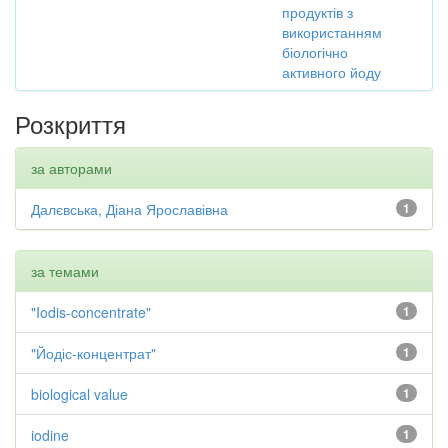
продуктів з
використанням
біологічно
активного йоду
Розкриття
за авторами
Далєвська, Діана Ярославівна
1
за темами
"Iodis-concentrate"
1
"Йодіс-концентрат"
1
biological value
1
iodine
1