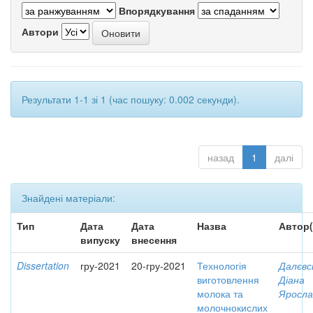
Впорядкування
Автори
Результати 1-1 зі 1 (час пошуку: 0.002 секунди).
назад
1
далі
Знайдені матеріали:
Тип
Дата
Дата
Назва
Автор(
випуску
внесення
Dissertation
гру-2021
20-гру-2021
Технологія
Далєвс
виготовлення
Діана
молока та
Яросла
молочнокислих