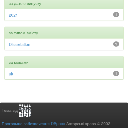
за датою випуску
2021
1
за типом вмісту
Dissertation
1
за мовами
uk
1
Тема від
Програмне забезпечення DSpace
Авторські права © 2002-