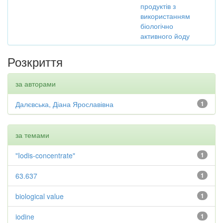
продуктів з
використанням
біологічно
активного йоду
Розкриття
за авторами
Далєвська, Діана Ярославівна
1
за темами
"Iodis-concentrate"
1
63.637
1
biological value
1
iodine
1