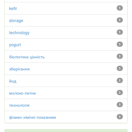
kefir
1
storage
1
technology
1
yogurt
1
біологічна цінність
1
зберігання
1
йод
1
молоко-питне
1
технологія
1
фізико-хімічні показники
1