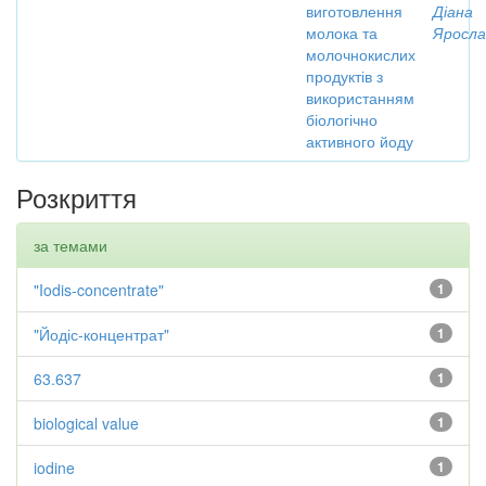
виготовлення
Діана
молока та
Яросла
молочнокислих
продуктів з
використанням
біологічно
активного йоду
Розкриття
за темами
"Iodis-concentrate"
1
"Йодіс-концентрат"
1
63.637
1
biological value
1
iodine
1