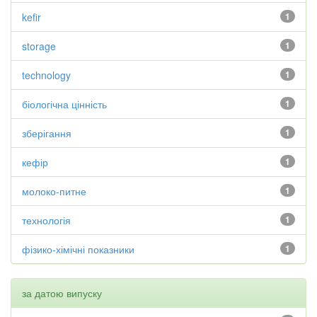
kefir
1
storage
1
technology
1
біологічна цінність
1
зберігання
1
кефір
1
молоко-питне
1
технологія
1
фізико-хімічні показники
1
за датою випуску