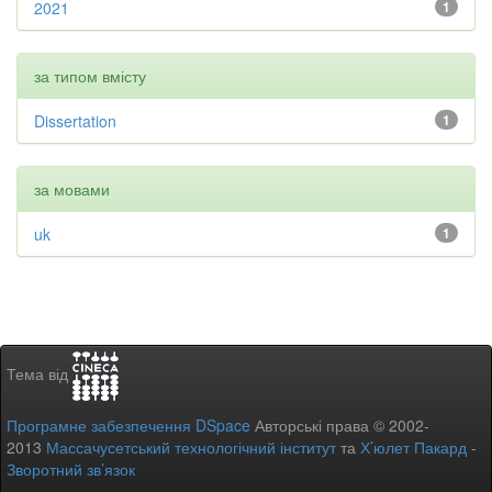
2021
1
за типом вмісту
Dissertation
1
за мовами
uk
1
Тема від
Програмне забезпечення DSpace
Авторські права © 2002-
2013
Массачусетський технологічний інститут
та
Х’юлет Пакард
-
Зворотний зв’язок