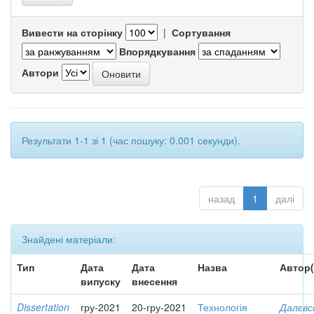
Вивести на сторінку
|
Сортування
Впорядкування
Автори
Результати 1-1 зі 1 (час пошуку: 0.001 секунди).
назад
1
далі
Знайдені матеріали:
Тип
Дата
Дата
Назва
Автор(
випуску
внесення
Dissertation
гру-2021
20-гру-2021
Технологія
Далєвс