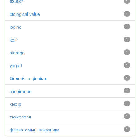
63.637
1
biological value
1
iodine
1
kefir
1
storage
1
yogurt
1
біологічна цінність
1
зберігання
1
кефір
1
технологія
1
фізико-хімічні показники
1