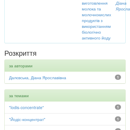
виготовлення
Діана
молока та
Яросла
молочнокислих
продуктів з
використанням
біологічно
активного йоду
Розкриття
за авторами
Далєвська, Діана Ярославівна
1
за темами
"Iodis-concentrate"
1
"Йодіс-концентрат"
1