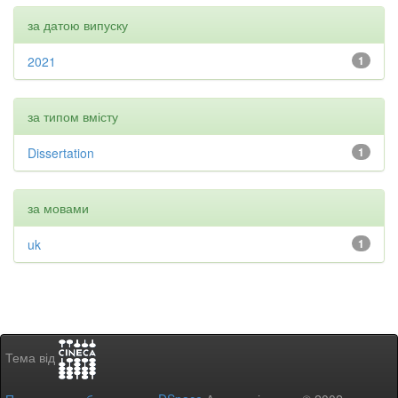
за датою випуску
2021
1
за типом вмісту
Dissertation
1
за мовами
uk
1
Тема від