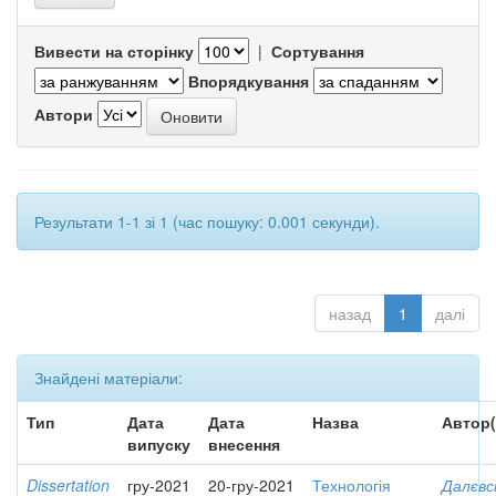
Вивести на сторінку
|
Сортування
Впорядкування
Автори
Результати 1-1 зі 1 (час пошуку: 0.001 секунди).
назад
1
далі
Знайдені матеріали:
Тип
Дата
Дата
Назва
Автор(
випуску
внесення
Dissertation
гру-2021
20-гру-2021
Технологія
Далєвс