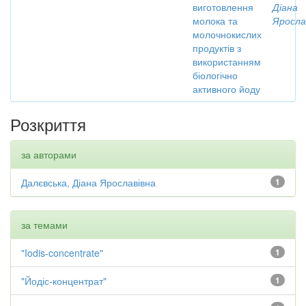
виготовлення
Діана
молока та
Яросла
молочнокислих
продуктів з
використанням
біологічно
активного йоду
Розкриття
за авторами
Далєвська, Діана Ярославівна
1
за темами
"Iodis-concentrate"
1
"Йодіс-концентрат"
1