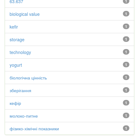
63.637
1
biological value
1
kefir
1
storage
1
technology
1
yogurt
1
біологічна цінність
1
зберігання
1
кефір
1
молоко-питне
1
фізико-хімічні показники
1