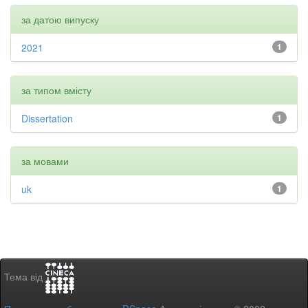
за датою випуску
2021
1
за типом вмісту
Dissertation
1
за мовами
uk
1
Тема від