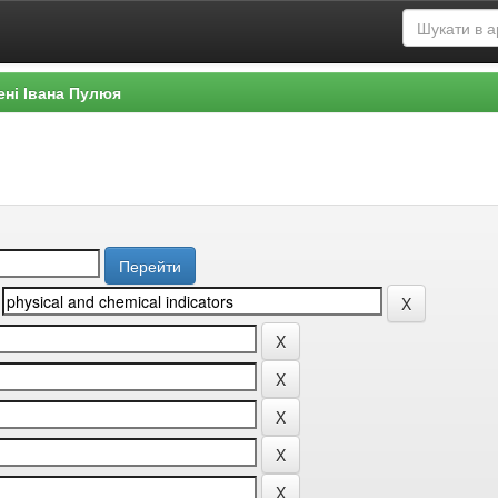
ені Івана Пулюя