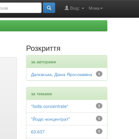
Вхід:
Мова
Розкриття
за авторами
Далєвська, Діана Ярославівна
1
за темами
"Iodis-concentrate"
1
"Йодіс-концентрат"
1
63.637
1