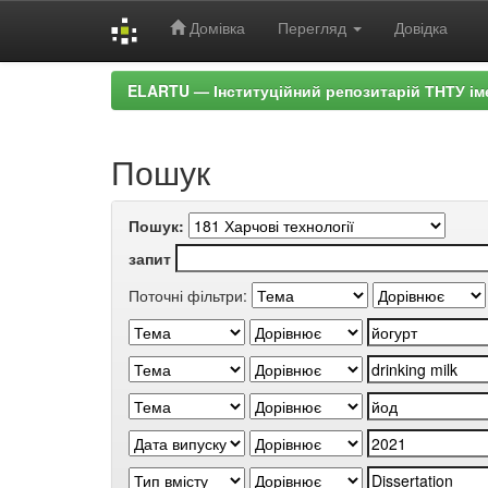
Домівка
Перегляд
Довідка
Skip
ELARTU — Інституційний репозитарій ТНТУ ім
navigation
Пошук
Пошук:
запит
Поточні фільтри: