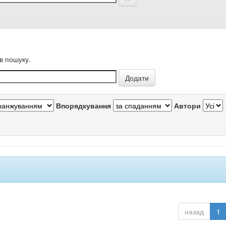
в пошуку.
Впорядкування
Автори
назад
1