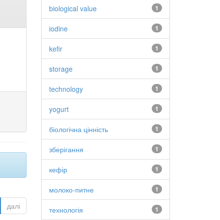
biological value
1
iodine
1
kefir
1
storage
1
technology
1
yogurt
1
біологічна цінність
1
зберігання
1
кефір
1
молоко-питне
1
далі
технологія
1