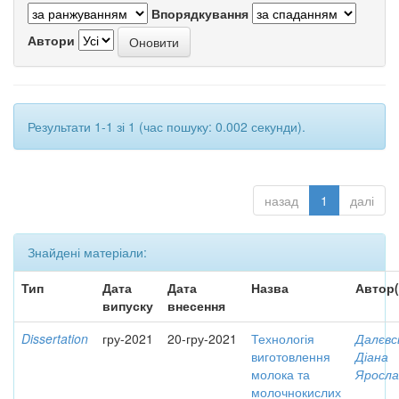
Впорядкування
Автори
Результати 1-1 зі 1 (час пошуку: 0.002 секунди).
назад
1
далі
Знайдені матеріали:
Тип
Дата
Дата
Назва
Автор(
випуску
внесення
Dissertation
гру-2021
20-гру-2021
Технологія
Далєвс
виготовлення
Діана
молока та
Яросла
молочнокислих