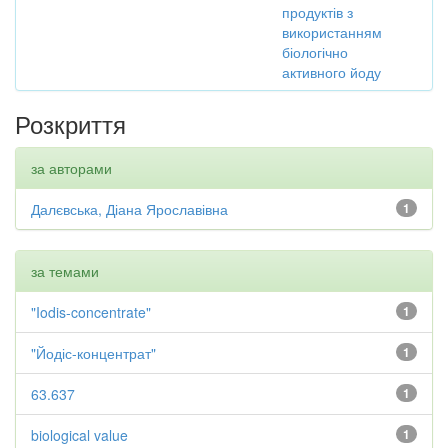
продуктів з
використанням
біологічно
активного йоду
Розкриття
за авторами
Далєвська, Діана Ярославівна
1
за темами
"Iodis-concentrate"
1
"Йодіс-концентрат"
1
63.637
1
biological value
1