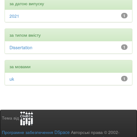
за датою випуску
2021
1
за типом вмісту
Dissertation
1
за мовами
uk
1
Тема від
Програмне забезпечення DSpace
Авторські права © 2002-