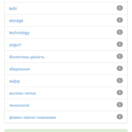
kefir
1
storage
1
technology
1
yogurt
1
біологічна цінність
1
зберігання
1
кефір
1
молоко-питне
1
технологія
1
фізико-хімічні показники
1