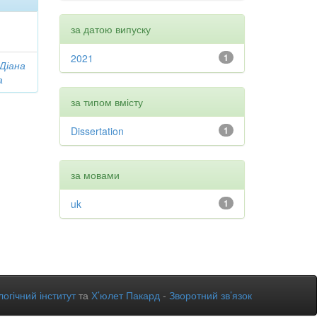
за датою випуску
2021
1
 Діана
а
за типом вмісту
Dissertation
1
за мовами
uk
1
огічний інститут
та
Х’юлет Пакард
-
Зворотний зв’язок