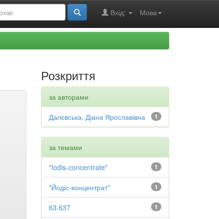
Вхід:
Мова
Розкриття
за авторами
Далєвська, Діана Ярославівна
1
за темами
"Iodis-concentrate"
1
"Йодіс-концентрат"
1
63.637
1