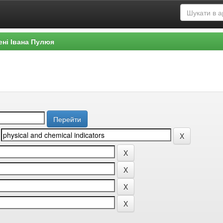
ені Івана Пулюя