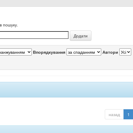
в пошуку.
Впорядкування
Автори
назад
1