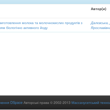
Автор(и)
виготовлення молока та молочнокислих продуктів з
Далєвська,
ям біологічно активного йоду
Ярославівн
ечення DSpace
Авторські права © 2002-2013
Массачусетський технол