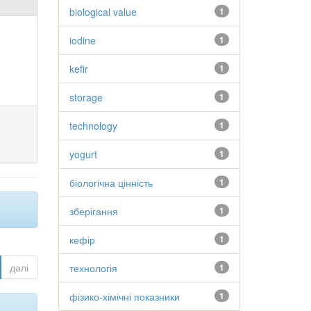
biological value
1
iodine
1
kefir
1
storage
1
technology
1
yogurt
1
біологічна цінність
1
зберігання
1
кефір
1
далі
технологія
1
фізико-хімічні показники
1