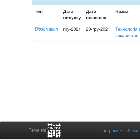
Тип
Дата
Дата
Назва
випуску
внесення
Dissertation
гру-2021
20-гру-2021
Технологія 
використанн
Тема від
Програмне забезп