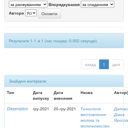
Впорядкування
Автори
Результати 1-1 зі 1 (час пошуку: 0.002 секунди).
назад
1
далі
Знайдені матеріали:
Тип
Дата
Дата
Назва
Автор(
випуску
внесення
Dissertation
гру-2021
20-гру-2021
Технологія
Далєвс
виготовлення
Діана
молока та
Яросла
молочнокислих