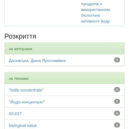
продуктів з
використанням
біологічно
активного йоду
Розкриття
за авторами
Далєвська, Діана Ярославівна
1
за темами
"Iodis-concentrate"
1
"Йодіс-концентрат"
1
63.637
1
biological value
1