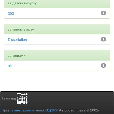
за датою випуску
2021
1
за типом вмісту
Dissertation
1
за мовами
uk
1
Тема від
Програмне забезпечення DSpace
Авторські права © 2002-