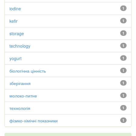
iodine
1
kefir
1
storage
1
technology
1
yogurt
1
біологічна цінність
1
зберігання
1
молоко-питне
1
технологія
1
фізико-хімічні показники
1