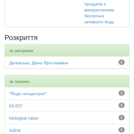
продуктів з
використанням
біологічно
активного йоду
Розкриття
за авторами
Далєвська, Діана Ярославівна
1
за темами
"Йодіс-концентрат"
1
63.637
1
biological value
1
iodine
1