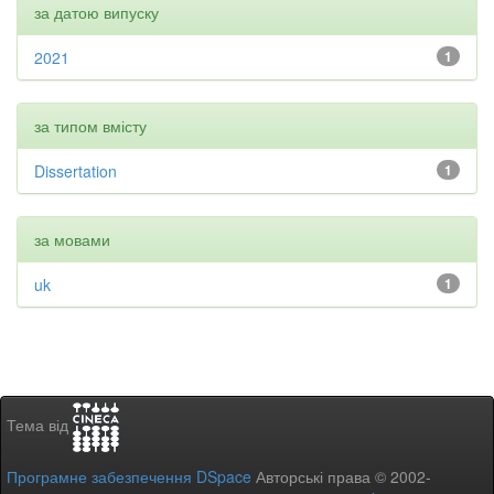
за датою випуску
2021
1
за типом вмісту
Dissertation
1
за мовами
uk
1
Тема від
Програмне забезпечення DSpace
Авторські права © 2002-