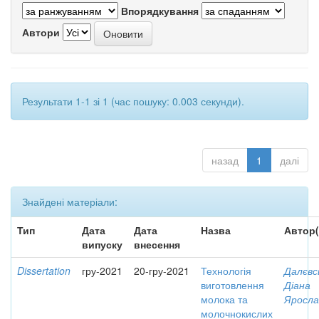
Впорядкування
Автори
Результати 1-1 зі 1 (час пошуку: 0.003 секунди).
назад
1
далі
Знайдені матеріали:
Тип
Дата
Дата
Назва
Автор(
випуску
внесення
Dissertation
гру-2021
20-гру-2021
Технологія
Далєвс
виготовлення
Діана
молока та
Яросла
молочнокислих