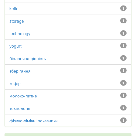
kefir
1
storage
1
technology
1
yogurt
1
біологічна цінність
1
зберігання
1
кефір
1
молоко-питне
1
технологія
1
фізико-хімічні показники
1