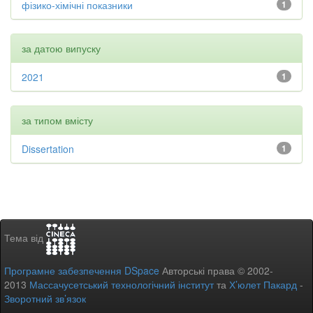
фізико-хімічні показники
1
за датою випуску
2021
1
за типом вмісту
Dissertation
1
Тема від
Програмне забезпечення DSpace
Авторські права © 2002-
2013
Массачусетський технологічний інститут
та
Х’юлет Пакард
-
Зворотний зв’язок