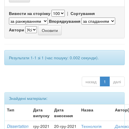
Вивести на сторінку
|
Сортування
Впорядкування
Автори
Результати 1-1 зі 1 (час пошуку: 0.002 секунди).
назад
1
далі
Знайдені матеріали:
Тип
Дата
Дата
Назва
Автор(
випуску
внесення
Dissertation
гру-2021
20-гру-2021
Технологія
Далєвс