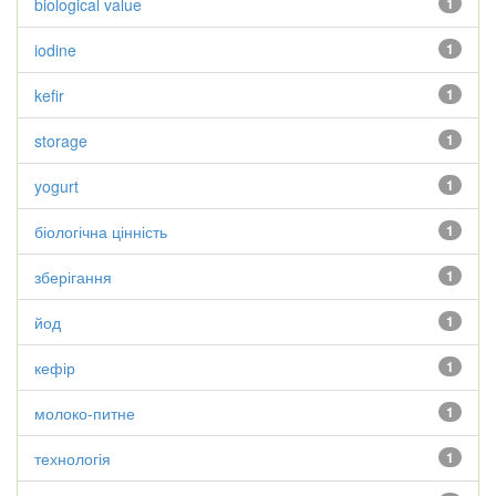
biological value
1
iodine
1
kefir
1
storage
1
yogurt
1
біологічна цінність
1
зберігання
1
йод
1
кефір
1
молоко-питне
1
технологія
1