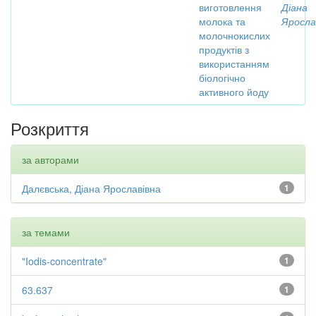
виготовлення
Діана
молока та
Яросла
молочнокислих
продуктів з
використанням
біологічно
активного йоду
Розкриття
за авторами
Далєвська, Діана Ярославівна
1
за темами
"Iodis-concentrate"
1
63.637
1