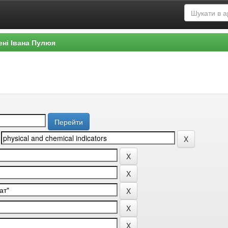
ені Івана Пулюя