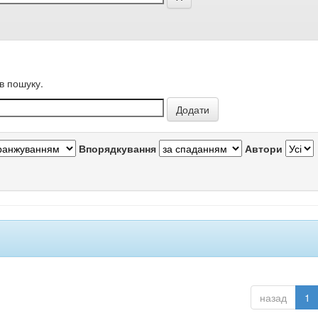
в пошуку.
Впорядкування
Автори
назад
1