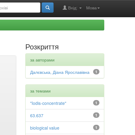
Вхід:
Мова
Розкриття
за авторами
Далєвська, Діана Ярославівна
1
за темами
"Iodis-concentrate"
1
63.637
1
biological value
1