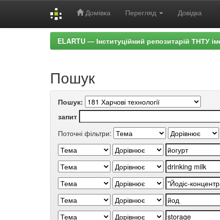
Домівка
Перегляд
Довідка
Skip
ELARTU — Інституційний репозитарій ТНТУ ім
navigation
Пошук
Пошук:
запит
Поточні фільтри: