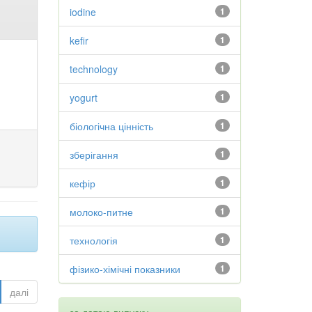
iodine
1
kefir
1
technology
1
yogurt
1
біологічна цінність
1
зберігання
1
кефір
1
молоко-питне
1
технологія
1
фізико-хімічні показники
1
далі