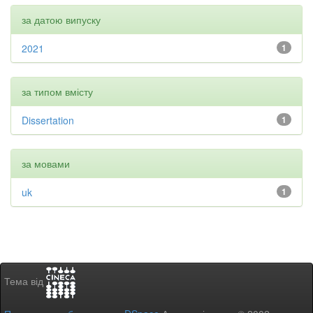
за датою випуску
2021
1
за типом вмісту
Dissertation
1
за мовами
uk
1
Тема від