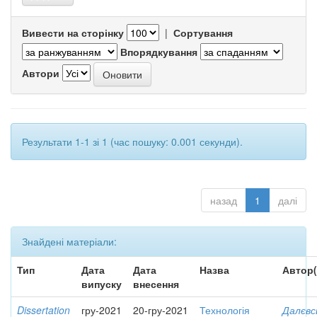
Вивести на сторінку
|
Сортування
Впорядкування
Автори
Результати 1-1 зі 1 (час пошуку: 0.001 секунди).
назад
1
далі
Знайдені матеріали:
Тип
Дата
Дата
Назва
Автор(
випуску
внесення
Dissertation
гру-2021
20-гру-2021
Технологія
Далєвс