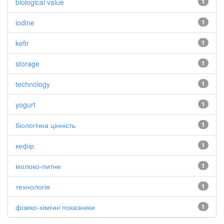
biological value
1
iodine
1
kefir
1
storage
1
technology
1
yogurt
1
біологічна цінність
1
кефір
1
молоко-питне
1
технологія
1
фізико-хімічні показники
1