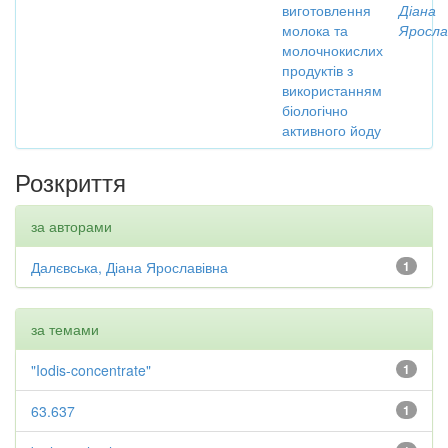
виготовлення
Діана
молока та
Яросла
молочнокислих
продуктів з
використанням
біологічно
активного йоду
Розкриття
за авторами
Далєвська, Діана Ярославівна
1
за темами
"Iodis-concentrate"
1
63.637
1