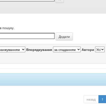
в пошуку.
Впорядкування
Автори
назад
1