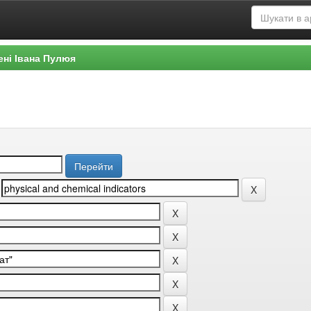
ені Івана Пулюя