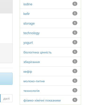
iodine
1
kefir
1
storage
1
technology
1
yogurt
1
біологічна цінність
1
зберігання
1
кефір
1
молоко-питне
1
технологія
1
далі
фізико-хімічні показники
1