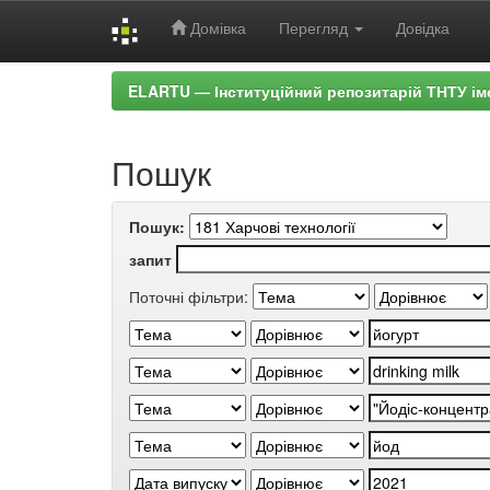
Домівка
Перегляд
Довідка
Skip
ELARTU — Інституційний репозитарій ТНТУ ім
navigation
Пошук
Пошук:
запит
Поточні фільтри: