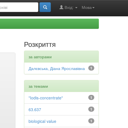
Вхід:
Мова
Розкриття
за авторами
Далєвська, Діана Ярославівна
1
за темами
"Iodis-concentrate"
1
63.637
1
biological value
1