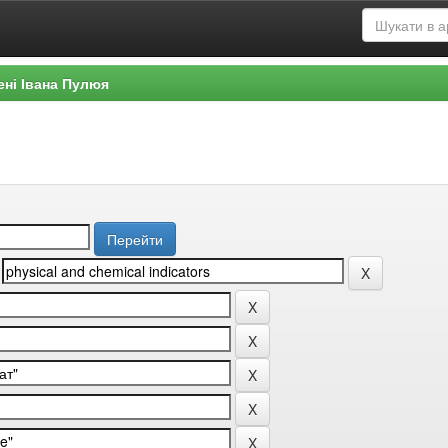
ені Івана Пулюя