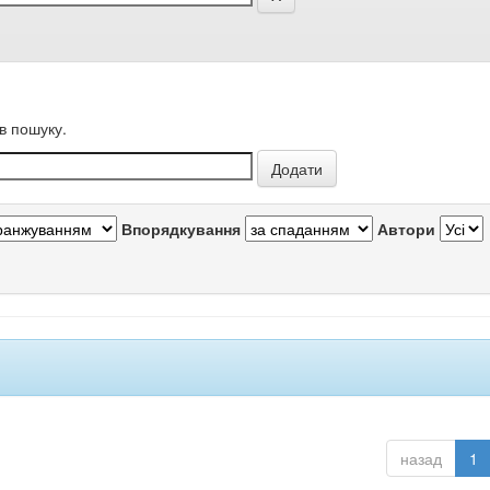
в пошуку.
Впорядкування
Автори
назад
1