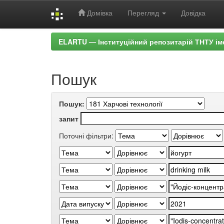
Домівка
Перегляд
Довідка
Skip
ELARTU — Інституційний репозитарій ТНТУ ім
navigation
Пошук
Пошук:
запит
Поточні фільтри: