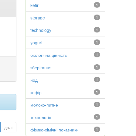
kefir
1
storage
1
technology
1
yogurt
1
біологічна цінність
1
зберігання
1
йод
1
кефір
1
молоко-питне
1
технологія
1
далі
фізико-хімічні показники
1