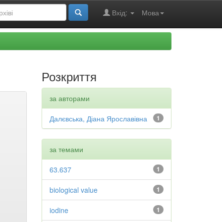
Вхід:
Мова
Розкриття
за авторами
Далєвська, Діана Ярославівна
1
за темами
63.637
1
biological value
1
iodine
1